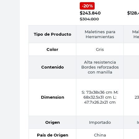
Cm Reforzados
Organ
-
20
%
Robust
23x45
Divis
$
243.840
$
128
$
304.800
Maletines para
Mal
Tipo de Producto
Herramientas
He
Color
Gris
Alta resistencia
Contenido
Bordes reforzados
con manilla
S: 73x38x36 cm M:
Dimension
68x32.5x31 cm L:
2
47.7x26.2x21 cm
Origen
Importado
País de Origen
China