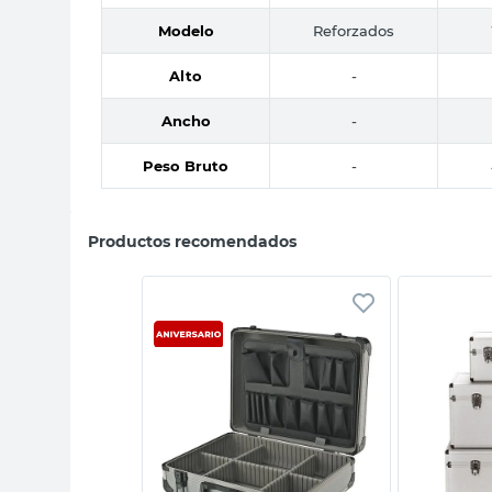
Modelo
Reforzados
Alto
-
Ancho
-
Peso Bruto
-
Productos recomendados
sta rápida
Vista rápida