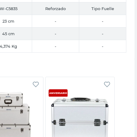
W-C5835
Reforzado
Tipo Fuelle
23 cm
-
-
45 cm
-
-
4,374 Kg
-
-
Vista rápida
Vista rápida