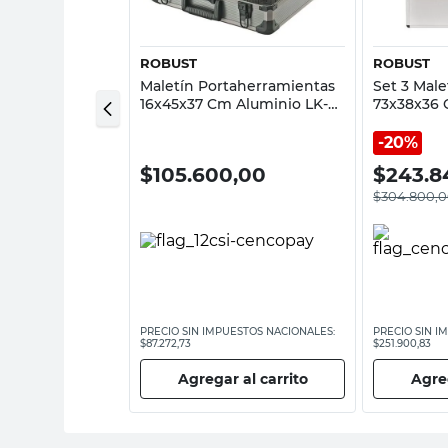
ROBUST
ROBUST
aherramientas
Maletín Portaherramientas
Set 3 Mal
 Einhell
16x45x37 Cm Aluminio LK-
73x38x36 
C5836 Robust
Robust
20%
,00
$
105.600,00
$
243.8
$
304.800,
ESTOS NACIONALES:
PRECIO SIN IMPUESTOS NACIONALES:
PRECIO SIN I
$87.272,73
$251.900,83
 al carrito
Agregar al carrito
Agreg