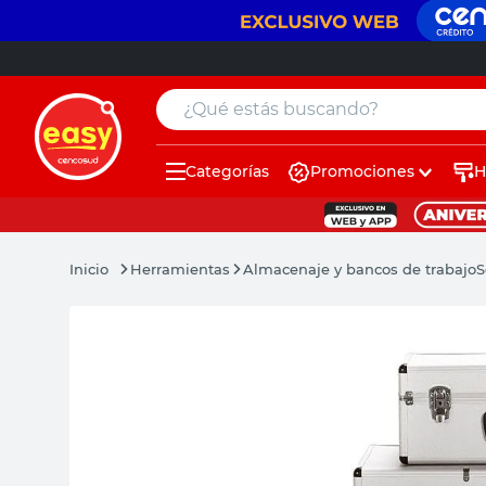
¿Qué estás buscando?
Categorías
Promociones
H
muebles
pintura
Herramientas
Almacenaje y bancos de trabajo
S
escritorio
puertas
placard
sillon
espejo