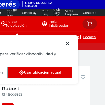
Código
Club
Club
Venta
de
CencoPay
Easy
Contacto
Easy
Empresa
ética
Pro
Ingresá
¡Hola!
Tu ubicación
Iniciá sesión
Servicios de instalaciones
Locales
para verificar disponibilidad y
Robust
ón
Usar ubicación actual
Set 3 Maletines de Aluminio
73x38x36 Cm Reforzados
Robust
:
9005863