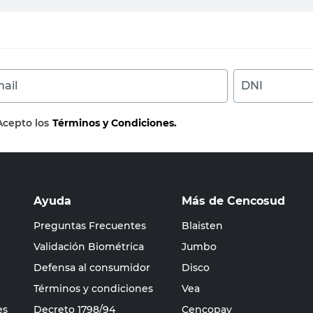
ail
DNI
Acepto los
Términos y Condiciones.
Ayuda
Más de Cencosud
Preguntas Frecuentes
Blaisten
Validación Biométrica
Jumbo
Defensa al consumidor
Disco
Términos y condiciones
Vea
es
Decreto 1798/94
Cencopay