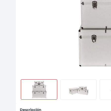
sillas
vanitory
ceramica
Descripción