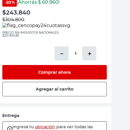
¡Ahorrás $
60.960
!
-
20
%
$
243.840
$
304.800
PRECIO SIN IMPUESTOS NACIONALES:
$251.900,83
－
＋
Comprar ahora
Agregar al carrito
Entrega
Ingresá tu
ubicación
para ver todas las