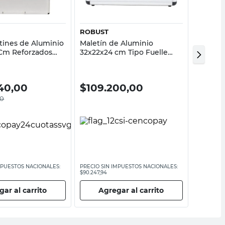
ROBUST
ROBUS
etines de Aluminio
Maletín de Aluminio
Bolso P
Cm Reforzados
32x22x24 cm Tipo Fuelle
Organi
Robust
Divisio
40,00
$
109.200,00
$
128
00
MPUESTOS NACIONALES:
PRECIO SIN IMPUESTOS NACIONALES:
PRECIO SI
$90.247,94
$106.115,71
ar al carrito
Agregar al carrito
Ag