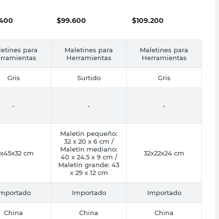
izador
43x29x12 Cm
cm Tipo Fuelle
x32 Cm 4
Aluminio Plateado
Robust
iones Robust
Robust
.400
$
99.600
$
109.200
etines para
Maletines para
Maletines para
rramientas
Herramientas
Herramientas
Gris
Surtido
Gris
-
-
-
Maletín pequeño:
32 x 20 x 6 cm /
Maletín mediano:
3x45x32 cm
32x22x24 cm
40 x 24.5 x 9 cm /
Maletín grande: 43
x 29 x 12 cm
Importado
Importado
Importado
China
China
China