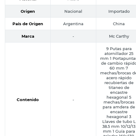
Material
Acero
-
Origen
Nacional
Importado
País de Origen
Argentina
China
Marca
-
Mc Carthy
9 Putas para
atornillador 25
mm 1 Portapunta
de cambio rápid
60 mm 7
mechas/brocas d
acero rápido
recubiertas de
titaneo de
encastre
hexagonal 5
Contenido
-
mechas/brocas
para amdera de
encastre
hexagonal 3
Llaves de tubo L
38.5 mm 10/12/13