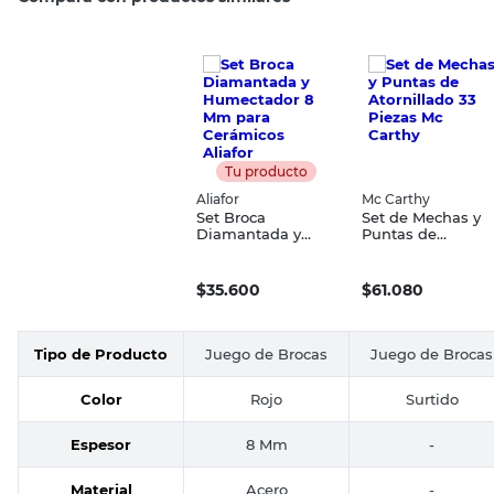
Compará con productos similares
Tu producto
Aliafor
Mc Carthy
Set Broca
Set de Mechas y
Diamantada y
Puntas de
Humectador 8 Mm
Atornillado 33
para Cerámicos
Piezas Mc Carthy
Aliafor
$
35.600
$
61.080
Tipo de Producto
Juego de Brocas
Juego de Brocas
Color
Rojo
Surtido
Espesor
8 Mm
-