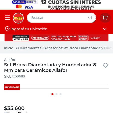
Buscar
Ingresá tu ubicación
muebles
Iniciá sesión
pintura
Herramientas
Accesorios
Set Broca Diamantada y Hume
escritorio
Aliafor
puertas
Set Broca Diamantada y Humectador 8
Mm para Cerámicos Aliafor
placard
:
1209689
$
35.600