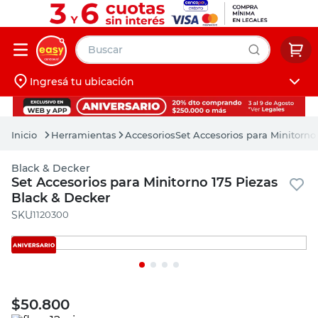
Buscar
Ingresá tu ubicación
muebles
Iniciá sesión
pintura
Herramientas
Accesorios
Set Accesorios para Minitorno
escritorio
Black & Decker
puertas
Set Accesorios para Minitorno 175 Piezas
Black & Decker
placard
:
1120300
$
50.800