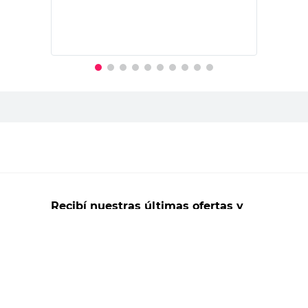
PRECIO SIN IMPUESTOS NACIONALES:
$61.090,91
Agregar al carrito
Recibí nuestras últimas ofertas y
novedades
E-mail