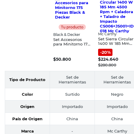
Tu producto
Mc Carthy
Black & Decker
Set Sierra Circular
Set Accesorios
1400 W 185 Mm
para Minitorno 175
4500 Rpm +
Piezas Black &
-
20
%
Caladora + Taladr
Decker
de Impacto
$
50.800
$
224.640
CS006+JS001+ID0
$
280.800
8 Mc Carthy
Set de
Set de
Tipo de Producto
Herramientas
Herramientas
Color
Surtido
Negro
Origen
Importado
Importado
País de Origen
China
China
Marca
-
Mc Carthy