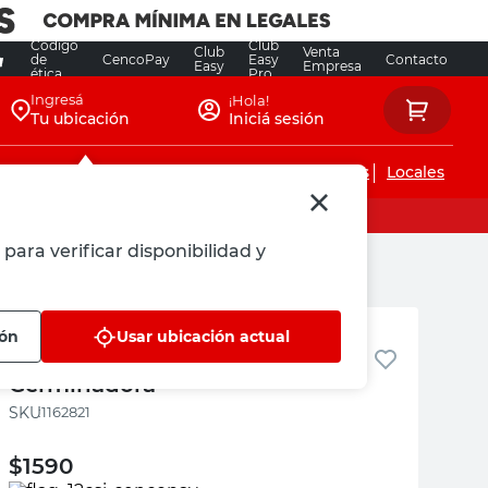
Código
Club
Club
Venta
de
CencoPay
Easy
Contacto
Easy
Empresa
ética
Pro
Ingresá
¡Hola!
Tu ubicación
Iniciá sesión
Servicios de instalaciones
Locales
para verificar disponibilidad y
La Germinadora
ión
Usar ubicación actual
Semillas Salvia 1 Gr La
Germinadora
:
1162821
$
1590