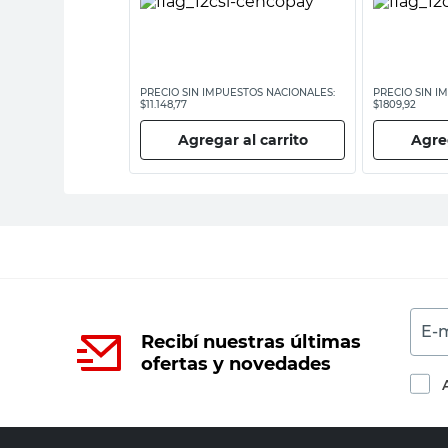
ESTOS NACIONALES:
PRECIO SIN IMPUESTOS NACIONALES:
PRECIO SIN I
$11.148,77
$1809,92
 al carrito
Agregar al carrito
Agreg
E-m
Recibí nuestras últimas
ofertas y novedades