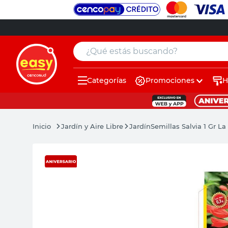
¿Qué estás buscando?
Categorías
Promociones
H
muebles
pintura
Jardín y Aire Libre
Jardín
Semillas Salvia 1 Gr L
escritorio
puertas
placard
sillon
espejo