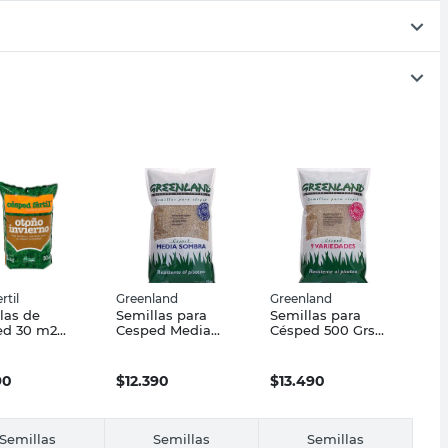
rtil
Greenland
Greenland
las de
Semillas para
Semillas para
ed 30 m2
Cesped Media
Césped 500 Grs
ertil
Sombra 6 Lts
Greenland
Greenland
90
$
12.390
$
13.490
Semillas
Semillas
Semillas