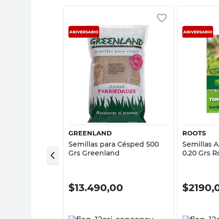
sta rápida
Vista rápida
L
GREENLAND
ROOTS
 Líquido Césped
Semillas para Césped 500
Semillas A
ertil
Grs Greenland
0.20 Grs R
00
$
13.490,00
$
2190,