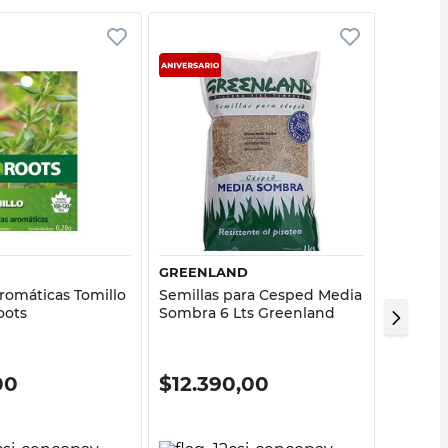
Vista rápida
Vista rápida
GREENLAND
GLACO
romáticas Tomillo
Semillas para Cesped Media
Trampa 
oots
Sombra 6 Lts Greenland
00
$
12.390,00
$
11.8