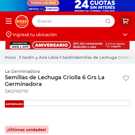
Buscar
Ingresá tu ubicación
muebles
Iniciá sesión
pintura
Jardín y Aire Libre
Jardín
Semillas de Lechuga Criolla 
escritorio
La Germinadora
puertas
Semillas de Lechuga Criolla 6 Grs La
Germinadora
placard
:
1162753