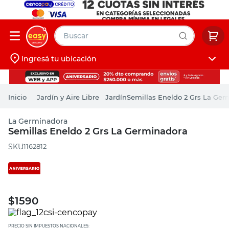
Buscar
Ingresá tu ubicación
muebles
Iniciá sesión
pintura
Jardín y Aire Libre
Jardín
Semillas Eneldo 2 Grs La Ger
escritorio
La Germinadora
puertas
Semillas Eneldo 2 Grs La Germinadora
placard
:
1162812
$
1590
PRECIO SIN IMPUESTOS NACIONALES: