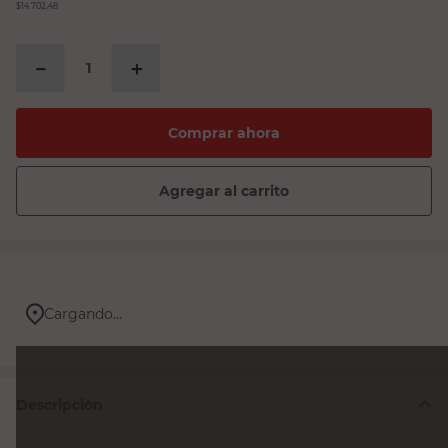
$14.702,48
－
＋
Comprar ahora
Agregar al carrito
Cargando...
Descripción