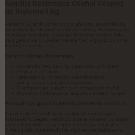
Semilla Resiembra Otoñal Césped
de Invierno 1 Kg
Mantené tu jardín verde todo el año con las semillas de
resiembra otoñal para césped de invierno. Este producto
de industria nacional está especialmente desarrollado
para garantizar un césped resistente y vigoroso durante
la temporada fría.
Características Destacadas
Contenido neto de 1 Kg, ideal para cubrir áreas
medianas de jardín
Variedad Viel Temperley, especialmente
seleccionada para clima argentino
Diseñada para resiembra en temporada otoñal
Producto 100% nacional, adaptado a nuestro suelo
Por qué nos gusta la Semilla Resiembra Otoñal
Esta mezcla de semillas es la solución perfecta para
mantener tu césped verde durante el invierno. Su origen
nacional garantiza una adaptación óptima a nuestro
clima y suelo, asegurando los mejores resultados en tu