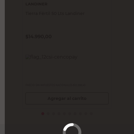
LANDINER
Tierra Fértil 50 Lts Landiner
$
14.990,00
PRECIO SIN IMPUESTOS NACIONALES:
$12.388,43
Agregar al carrito