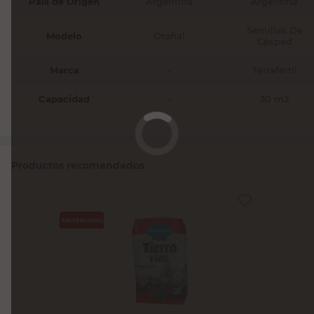
País de Origen
Argentina
Argentina
Semillas De
Modelo
Otoñal
Césped
Marca
-
Terrafertil
Capacidad
-
30 m2
Productos recomendados