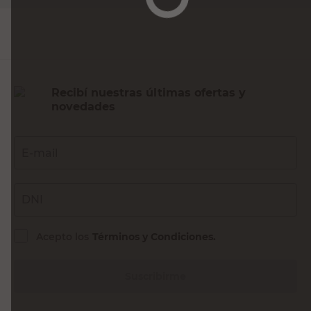
Recibí nuestras últimas ofertas y
novedades
E-mail
DNI
Acepto los
Términos y Condiciones.
Suscribirme