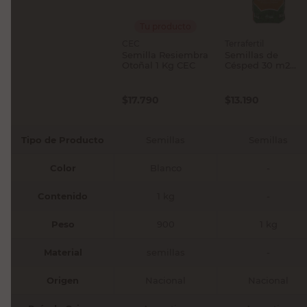
Tu producto
CEC
Terrafertil
Semilla Resiembra
Semillas de
Otoñal 1 Kg CEC
Césped 30 m2
Terrafertil
$
17.790
$
13.190
Tipo de Producto
Semillas
Semillas
Color
Blanco
-
Contenido
1 kg
-
Peso
900
1 kg
Material
semillas
-
Origen
Nacional
Nacional