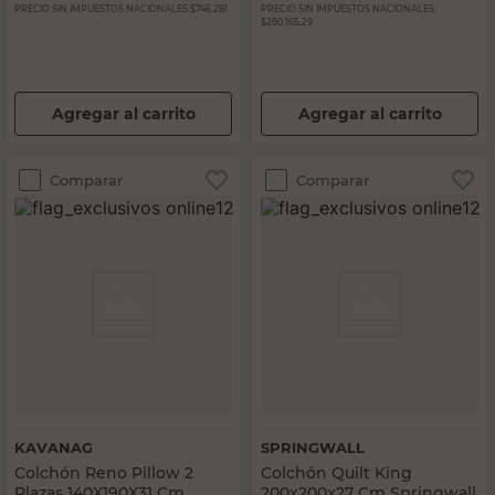
PRECIO SIN IMPUESTOS NACIONALES:
$746.281
PRECIO SIN IMPUESTOS NACIONALES:
$280.165,29
Agregar al carrito
Agregar al carrito
Comparar
Comparar
KAVANAG
SPRINGWALL
Colchón Reno Pillow 2
Colchón Quilt King
Plazas 140X190X31 Cm
200x200x27 Cm Springwall