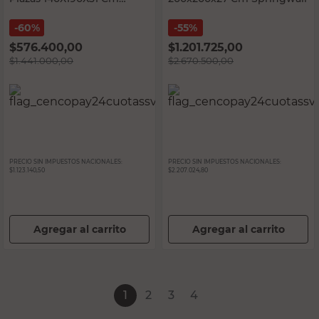
Kavanag
60%
55%
$
576.400,00
$
1.201.725,00
$
1.441.000,00
$
2.670.500,00
PRECIO SIN IMPUESTOS NACIONALES:
PRECIO SIN IMPUESTOS NACIONALES:
$1.123.140,50
$2.207.024,80
Agregar al carrito
Agregar al carrito
1
2
3
4