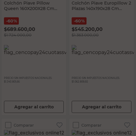
Colchón Piave Pillow
Colchón Piave Europillow 2
Queen 160X200X28 Cm
Plazas 140x190x28 Cm
Kavanag
Kavanag
60%
60%
$
689.600,00
$
545.200,00
$
1.724.000,00
$
1.363.000,00
PRECIO SIN IMPUESTOS NACIONALES:
PRECIO SIN IMPUESTOS NACIONALES:
$1.343.801,66
$1.062.809,92
Agregar al carrito
Agregar al carrito
Comparar
Comparar