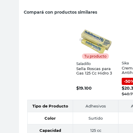
Compará con productos similares
Tu producto
Sika
Saladillo
Crem
Sella Roscas para
Anti
Gas 125 Cc Hidro 3
Ml Si
-
50
$
19.100
$
20.
$
40.
Tipo de Producto
Adhesivos
Color
Surtido
Capacidad
125 cc