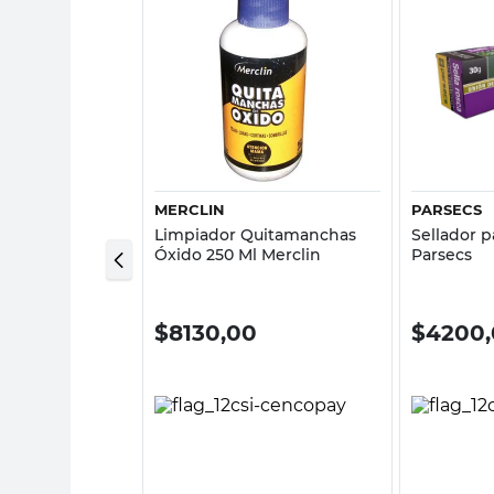
sta rápida
Vista rápida
MERCLIN
PARSECS
 Sanitaria 500
Limpiador Quitamanchas
Sellador p
Óxido 250 Ml Merclin
Parsecs
00
$
8130,00
$
4200