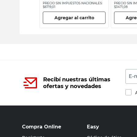
ESTOS NACIONALES:
PRECIO SIN IMPUESTOS NACIONALES:
PRECIO SIN I
$6719,01
$3471,08
 al carrito
Agregar al carrito
Agreg
E-m
Recibí nuestras últimas
ofertas y novedades
Compra Online
Easy