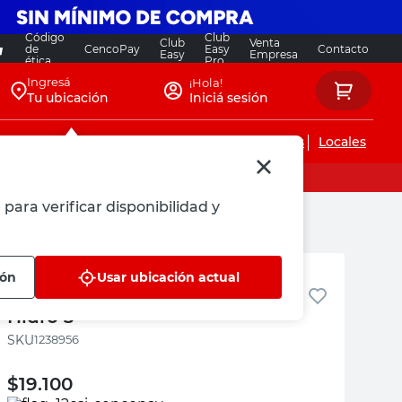
Código
Club
Club
Venta
de
CencoPay
Easy
Contacto
Easy
Empresa
ética
Pro
Ingresá
¡Hola!
Tu ubicación
Iniciá sesión
Servicios de instalaciones
Locales
 para verificar disponibilidad y
Saladillo
ión
Usar ubicación actual
Sella Roscas para Gas 125 Cc
Hidro 3
:
1238956
$
19.100