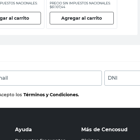
MPUESTOS NACIONALES:
PRECIO SIN IMPUESTOS NACIONALES:
PRECIO SI
$61.107,44
$5429,76
ar al carrito
Agregar al carrito
Ag
ail
DNI
Acepto los
Términos y Condiciones.
Ayuda
Más de Cencosud