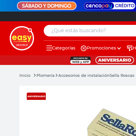
¿Qué estás buscando?
Categorías
Promociones
H
muebles
pintura
Plomería
Accesorios de instalación
Sella Roscas 
escritorio
puertas
placard
espejo
sillas