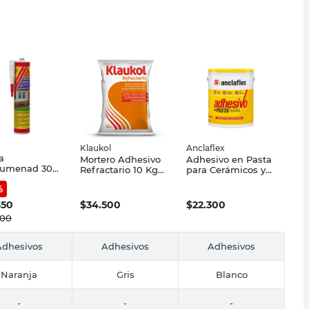
Klaukol
Anclaflex
a
Mortero Adhesivo
Adhesivo en Pasta
humenad 300
Refractario 10 Kg
para Cerámicos y
ka
Klaukol
Porcellanatos 7 Kg
%
Anclaflex
350
$
34.500
$
22.300
700
Adhesivos
Adhesivos
Adhesivos
Naranja
Gris
Blanco
-
-
-