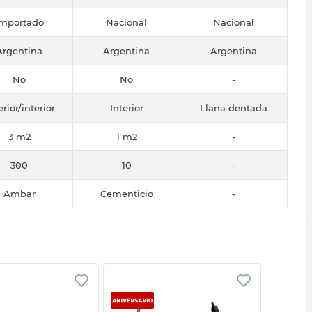
Importado
Nacional
Nacional
Argentina
Argentina
Argentina
No
No
-
erior/interior
Interior
Llana dentada
3 m2
1 m2
-
300
10
-
Ambar
Cementicio
-