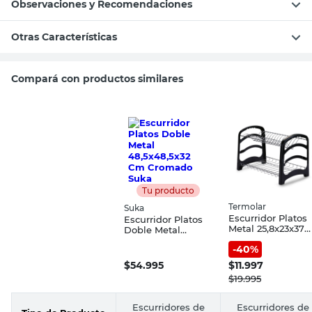
Observaciones y Recomendaciones
Otras Características
Compará con productos similares
Tu producto
Termolar
Suka
Escurridor Platos
Escurridor Platos
Metal 25,8x23x37
Doble Metal
Cm Negro
48,5x48,5x32 Cm
-
40
%
Termolar
Cromado Suka
$
54.995
$
11.997
$
19.995
Escurridores de
Escurridores de