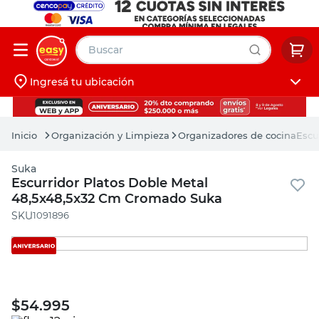
Buscar
Ingresá tu ubicación
muebles
Iniciá sesión
pintura
Organización y Limpieza
Organizadores de cocina
Escu
escritorio
Suka
puertas
Escurridor Platos Doble Metal
48,5x48,5x32 Cm Cromado Suka
placard
:
1091896
$
54.995