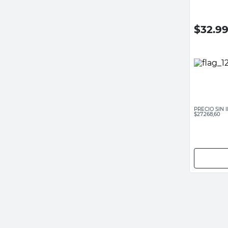
$
32.9
PRECIO SIN
$27.268,60