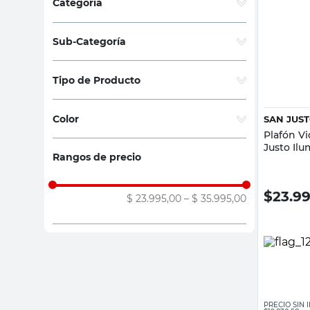
Categoría
sillon
Iluminación Interior
(
2
)
vanitory
Sub-Categoría
Iluminación Exterior
(
2
)
ceramica
Lamparas de techo y pared
(
2
)
Tipo de Producto
Faroles
(
2
)
Plafones
(
2
)
Color
SAN JUS
Apliqués
(
2
)
Plafón Vi
Negro
(
2
)
Justo Il
Rangos de precio
Blanco
(
2
)
$
23.9
$ 23.995,00
–
$ 35.995,00
PRECIO SIN