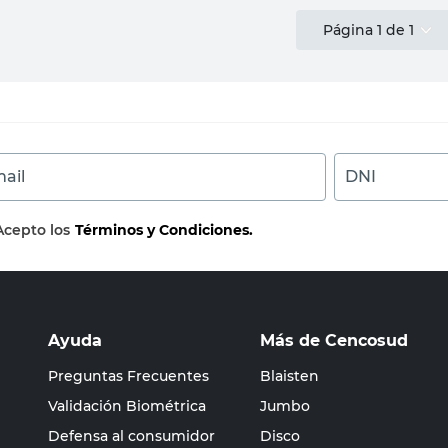
Página
1
de
1
ail
DNI
Acepto los
Términos y Condiciones.
Ayuda
Más de Cencosud
Preguntas Frecuentes
Blaisten
Validación Biométrica
Jumbo
Defensa al consumidor
Disco