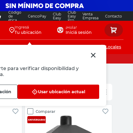
Código
Club
Club
Venta
de
CencoPay
Easy
Contacto
Easy
Empresa
ética
Pro
Ingresá
¡Hola!
Tu ubicación
Iniciá sesión
Servicios de instalaciones
Locales
te para verificar disponibilidad y
a.
ación
Usar ubicación actual
Comparar