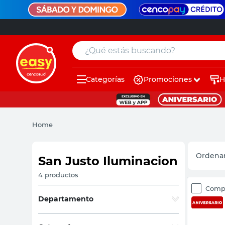
¿Qué estás buscando?
Categorías
Promociones
H
muebles
pintura
Home
escritorio
puertas
San Justo Iluminacion
placard
4
productos
Comp
espejo
Departamento
sillas
Iluminación
(
4
)