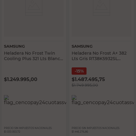
SAMSUNG
SAMSUNG
Heladera No Frost Twin
Heladera No Frost A+ 382
Cooling Plus 321 Lts Blanca
Lts Gris RT38K5932SL
RT32K5070WW Samsung
Samsung
15%
$
1.249.995,00
$
1.487.495,75
$
1.749.995,00
PRECIO SIN IMPUESTOS NACIONALES:
PRECIO SIN IMPUESTOS NACIONALES:
$1.033.053,72
$1.446.276,86