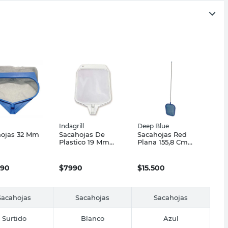
Indagrill
Deep Blue
hojas 32 Mm
Sacahojas De
Sacahojas Red
Plastico 19 Mm
Plana 155,8 Cm
Indagrill
Deep Blue
990
$
7990
$
15.500
Sacahojas
Sacahojas
Sacahojas
Surtido
Blanco
Azul