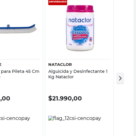
Vista rápida
Vista rápida
E
NATACLOR
NEWCL
 para Pileta 45 Cm
Alguicida y Desinfectante 1
Pastilla
e
Kg Nataclor
Acción 
0,00
$
21.990,00
$
21.