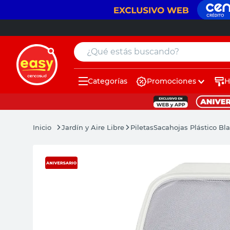
¿Qué estás buscando?
Categorías
Promociones
H
muebles
pintura
Jardín y Aire Libre
Piletas
Sacahojas Plástico Bl
escritorio
puertas
placard
sillon
espejo