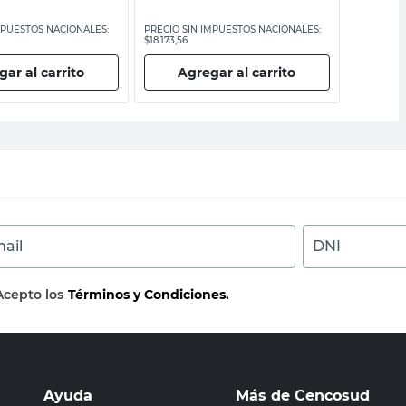
MPUESTOS NACIONALES:
PRECIO SIN IMPUESTOS NACIONALES:
PRECIO SI
$18.173,56
$18.173,56
ar al carrito
Agregar al carrito
Ag
ail
DNI
Acepto los
Términos y Condiciones.
Ayuda
Más de Cencosud