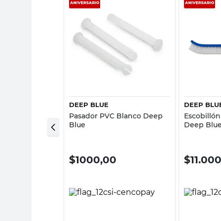
sta rápida
Vista rápida
DEEP BLUE
DEEP BLU
Pasador PVC Blanco Deep
Escobillón
10 Kg Clorotec
Blue
Deep Blu
,00
$
1000,00
$
11.00