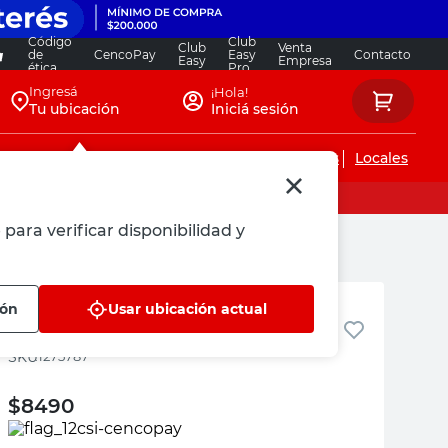
Código
Club
Club
Venta
de
CencoPay
Easy
Contacto
Easy
Empresa
ética
Pro
Ingresá
¡Hola!
Tu ubicación
Iniciá sesión
Servicios de instalaciones
Locales
para verificar disponibilidad y
Mavi
ión
Usar ubicación actual
Sacahojas Plástico Blanco Mavi
:
1275787
$
8490