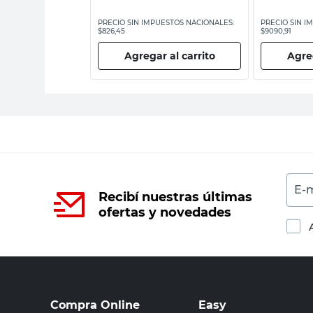
ESTOS NACIONALES:
PRECIO SIN IMPUESTOS NACIONALES:
PRECIO SIN I
$826,45
$9090,91
 al carrito
Agregar al carrito
Agreg
E-m
Recibí nuestras últimas
ofertas y novedades
Compra Online
Easy