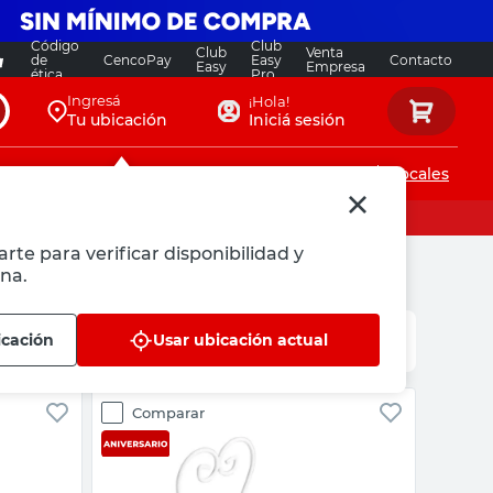
Código
Club
Club
Venta
de
CencoPay
Easy
Contacto
Easy
Empresa
ética
Pro
Ingresá
¡Hola!
Tu ubicación
Iniciá sesión
Servicios de instalaciones
Locales
rte para verificar disponibilidad y
na.
icación
Usar ubicación actual
Comparar