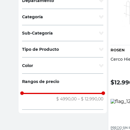
Departamento
sillon
Jardín y Aire Libre
(
3
)
vanitory
Categoría
ceramica
Jardín
(
3
)
Sub-Categoría
Cercos, Mallas y Medias Sombras
(
2
)
Tipo de Producto
ROSEN
Macetas
(
1
)
Cerco Hi
Cercos
(
2
)
Color
Macetas
(
1
)
Blanco
(
2
)
$
12.9
Rangos de precio
Verde
(
1
)
$ 4990,00
–
$ 12.990,00
PRECIO SIN