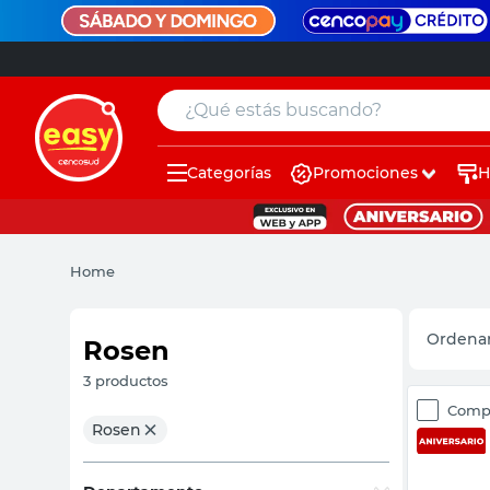
¿Qué estás buscando?
Categorías
Promociones
H
muebles
pintura
Home
escritorio
puertas
Rosen
placard
3
productos
Comp
espejo
Rosen
sillas