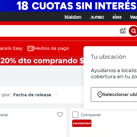
acelo Easy
Medios de pago
Tu ubicación
Ayudanos a localiza
cobertura en tu zo
Seleccionar ub
Fecha de release
arar
Comparar