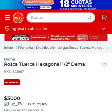
Buscar
Ingresá tu ubicación
muebles
Iniciá sesión
pintura
Plomería
Distribución de gas
Rosca Tuerca Hexagonal 
escritorio
Dema
puertas
Rosca Tuerca Hexagonal 1/2" Dema
placard
:
1323667
$
3000
PRECIO SIN IMPUESTOS NACIONALES: