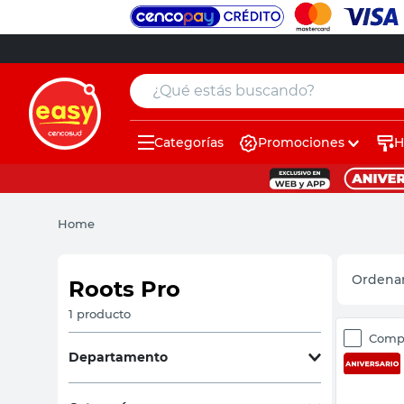
¿Qué estás buscando?
Categorías
Promociones
H
muebles
pintura
Home
escritorio
puertas
Roots Pro
placard
1
producto
Comp
sillon
Departamento
espejo
Jardín y Aire Libre
(
1
)