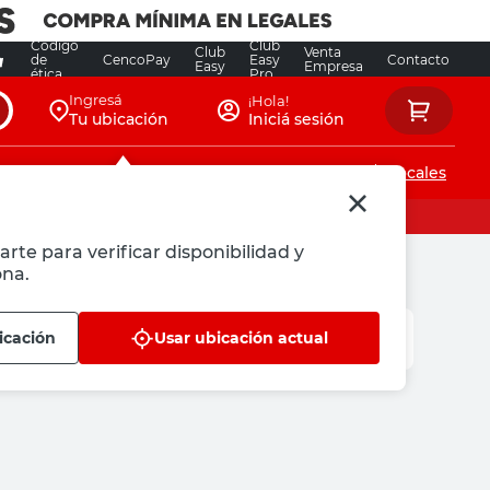
Código
Club
Club
Venta
de
CencoPay
Easy
Contacto
Easy
Empresa
ética
Pro
Ingresá
¡Hola!
Tu ubicación
Iniciá sesión
Servicios de instalaciones
Locales
arte para verificar disponibilidad y
ona.
icación
Usar ubicación actual