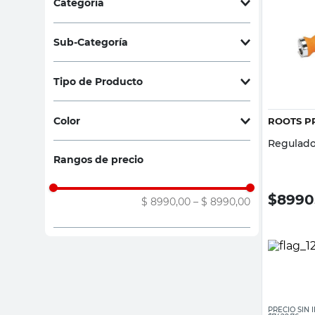
Categoría
sillas
Jardín
(
1
)
ceramica
Sub-Categoría
vanitory
Riego
(
1
)
Tipo de Producto
Accesorios Riego
(
1
)
Color
ROOTS P
Regulado
Naranja
(
1
)
Rangos de precio
$
8990
$ 8990,00
–
$ 8990,00
PRECIO SIN