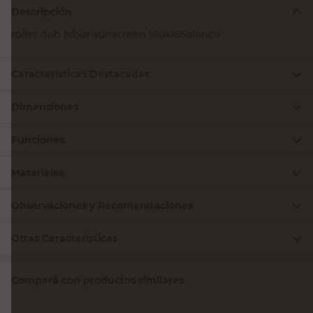
Descripción
roller dob b/out-sunscreen 160x165blanco
Características Destacadas
Dimensiones
Funciones
Materiales
Observaciones y Recomendaciones
Otras Características
Compará con productos similares