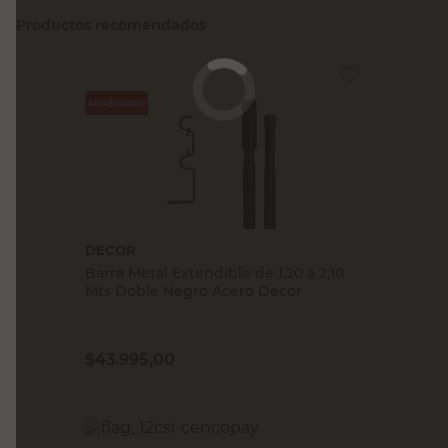
Productos recomendados
DECOR
Barra Metal Extendible de 1,20 a 2,10
Mts Doble Negro Acero Decor
$
43.995,00