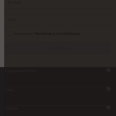
E-mail
DNI
Acepto los
Términos y Condiciones.
Suscribirme
Compra Online
Easy
Ayuda