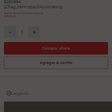
$
251.994
PRECIO SIN IMPUESTOS NACIONALES:
$208.259,51
－
＋
Comprar ahora
Agregar al carrito
Cargando...