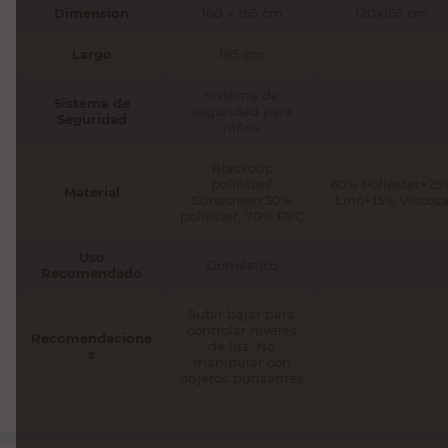
Dimension
160 x 165 cm
120x165 cm
Largo
165 cm
-
Sistema de
Sistema de
seguridad para
-
Seguridad
niños
Blackout:
poliéster/
60% Poliester+25
Material
Sunscreen:30%
Lino+15% Viscos
poliéster, 70% PVC
Uso
Doméstico
-
Recomendado
Subir bajar para
controlar niveles
Recomendacione
de luz. No
-
s
manipular con
objetos punzantes