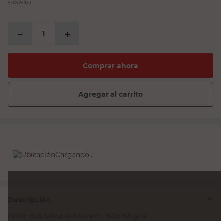
$208.259,51
－
＋
Comprar ahora
Agregar al carrito
Cargando...
Descripción
roller dob b/out-sunscreen 160x165 gris