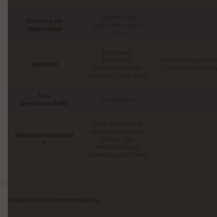
Sistema de
Sistema de
seguridad para
-
Seguridad
niños
Blackout:
poliéster/
60% Poliester+25
Material
Sunscreen:30%
Lino+15% Viscos
poliéster, 70% PVC
Uso
Doméstico
-
Recomendado
Subir bajar para
controlar niveles
Recomendacione
de luz. No
-
s
manipular con
objetos punzantes
Productos recomendados