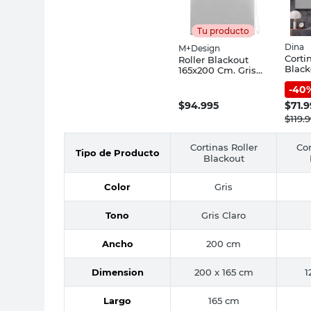
Tu producto
Dina
M+Design
Corti
Roller Blackout
Black
165x200 Cm. Gris
Polié
Claro
-
40
120x1
Enrol
$
94.995
$
71.
$
119.
Cortinas Roller
Cor
Tipo de Producto
Blackout
Color
Gris
Tono
Gris Claro
Ancho
200 cm
Dimension
200 x 165 cm
1
Largo
165 cm