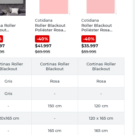
Cotidiana
Cotidiana
na Roller
Roller Blackout
Roller Blackout
out
Poliéster Rosa
Poliéster Rosa
ster/Lino Gris
150x165 Cm
120X165 Cm
%
-
40
%
-
40
%
65 Cm
Cotidiana
Cotidiana
lable Dina
997
$
41.997
$
35.997
995
$
69.995
$
59.995
tinas Roller
Cortinas Roller
Cortinas Roller
Blackout
Blackout
Blackout
Gris
Rosa
Rosa
Gris
-
-
-
150 cm
120 cm
20x165 cm
-
120 x 165 cm
-
165 cm
165 cm