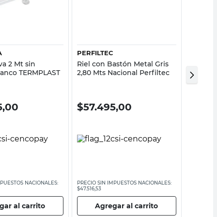
Vista rápida
Vista rápida
A
PERFILTEC
COTIDI
a 2 Mt sin
Riel con Bastón Metal Gris
Barral 
Blanco TERMPLAST
2,80 Mts Nacional Perfiltec
Innova 
5,00
$
57.495,00
$
19.
MPUESTOS NACIONALES:
PRECIO SIN IMPUESTOS NACIONALES:
PRECIO SI
$47.516,53
$16.442,15
ar al carrito
Agregar al carrito
Ag