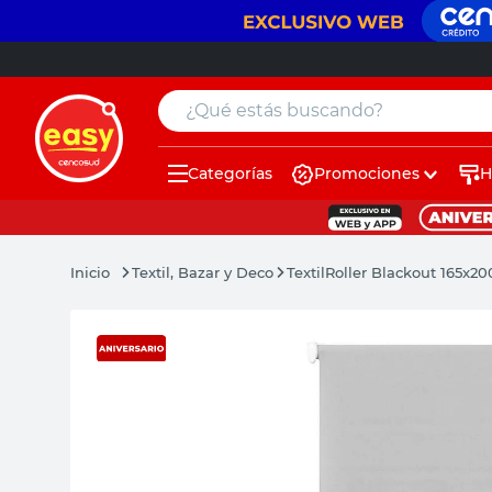
¿Qué estás buscando?
Categorías
Promociones
H
muebles
pintura
Textil, Bazar y Deco
Textil
Roller Blackout 165x20
escritorio
puertas
placard
sillon
espejo