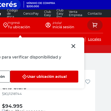
Código
Club
Club
Venta
de
CencoPay
Easy
Contacto
Easy
Empresa
ética
Pro
Ingresá
¡Hola!
Tu ubicación
Iniciá sesión
Servicios de instalaciones
Locales
 para verificar disponibilidad y
M+Design
ión
Usar ubicación actual
Roller Blackout 165x200 Cm.
Gris Claro
:
1218744
$
94.995