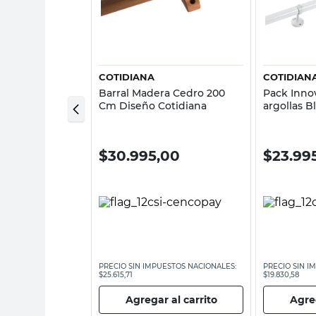
sta rápida
Vista rápida
COTIDIANA
COTIDIAN
Muro Metal Plata
Barral Madera Cedro 200
Pack Innov
tidiana
Cm Diseño Cotidiana
argollas 
00
$
30.995,00
$
23.99
ESTOS NACIONALES:
PRECIO SIN IMPUESTOS NACIONALES:
PRECIO SIN I
$25.615,71
$19.830,58
 al carrito
Agregar al carrito
Agreg