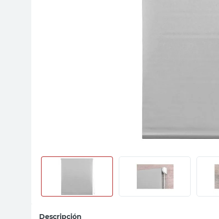
sillas
ceramica
vanitory
Descripción