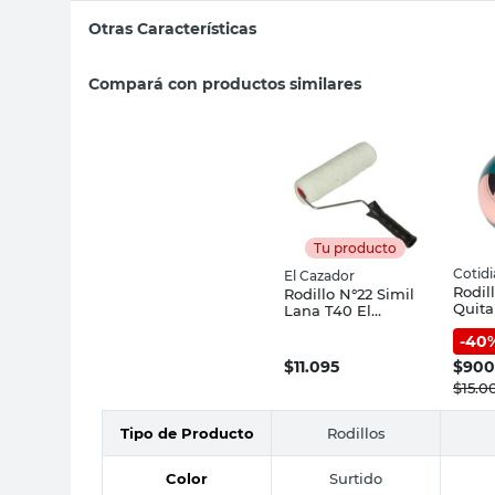
Otras Características
Compará con productos similares
Tu producto
Cotid
El Cazador
Rodil
Rodillo N°22 Simil
Quita
Lana T40 El
Reuti
Cazador
-
40
Verde
Cotid
$
11.095
$
90
$
15.0
Tipo de Producto
Rodillos
Color
Surtido