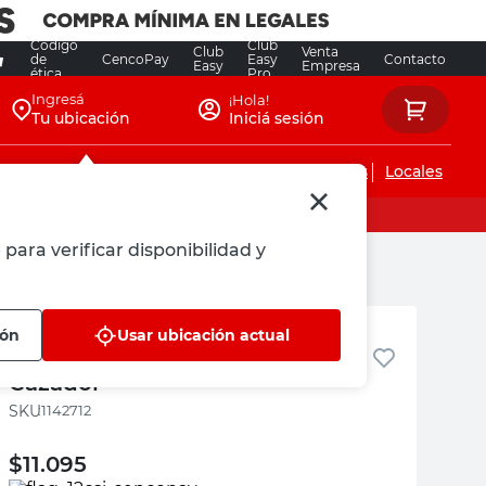
Código
Club
Club
Venta
de
CencoPay
Easy
Contacto
Easy
Empresa
ética
Pro
Ingresá
¡Hola!
Tu ubicación
Iniciá sesión
Servicios de instalaciones
Locales
para verificar disponibilidad y
El Cazador
ión
Usar ubicación actual
Rodillo N°22 Simil Lana T40 El
Cazador
:
1142712
$
11.095