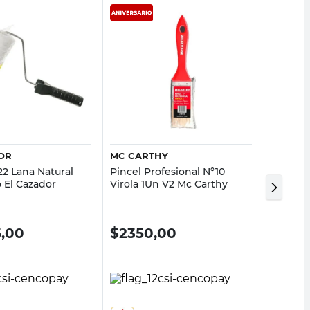
Vista rápida
Vista rápida
OR
MC CARTHY
MC CAR
22 Lana Natural
Pincel Profesional N°10
Abridor
 El Cazador
Virola 1Un V2 Mc Carthy
20 Cm 
5,00
$
2350,00
$
215