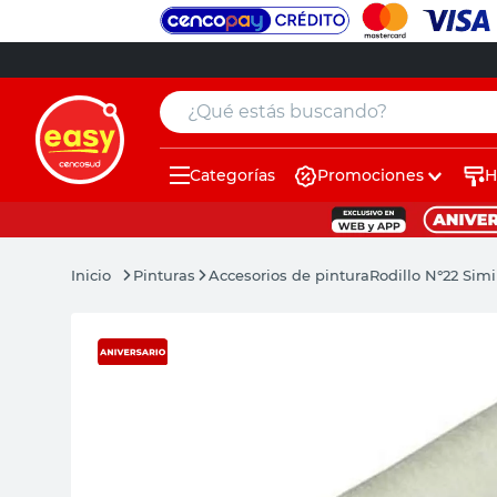
¿Qué estás buscando?
Categorías
Promociones
H
muebles
pintura
Pinturas
Accesorios de pintura
Rodillo N°22 Sim
escritorio
puertas
placard
sillon
espejo