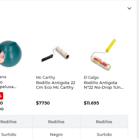
iana
Mc Carthy
El Galgo
lo
Rodillo Antigota 22
Rodillo Antigota
pelusa
Cm Eco Mc Carthy
N°22 No-Drop 1Un
lizable
El Galgo
%
/Rosa
iana
00
$
7750
$
11.695
00
Rodillos
Rodillos
Rodillos
Surtido
Negro
Surtido