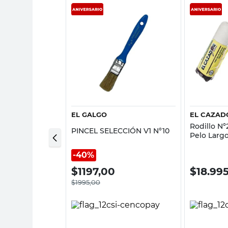
sta rápida
Vista rápida
EL GALGO
EL CAZAD
oliéster El
Rodillo N°
PINCEL SELECCIÓN V1 N°10
Pelo Largo
40%
$
1197,00
$
18.99
$
1995,00