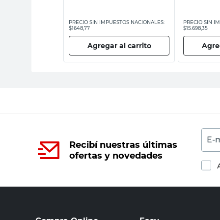
ESTOS NACIONALES:
PRECIO SIN IMPUESTOS NACIONALES:
PRECIO SIN I
$1648,77
$15.698,35
 al carrito
Agregar al carrito
Agreg
E-m
Recibí nuestras últimas
ofertas y novedades