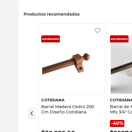
Productos recomendados
sta rápida
Vista rápida
COTIDIANA
COTIDIAN
 Cortina Madera
Barral Madera Cedro 200
Barral de 
Blister
Cm Diseño Cotidiana
Mts 3/4" C
40%