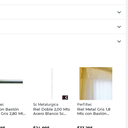
tec
Sc Metalurgica
Perfiltec
con Bastón
Riel Doble 2,00 Mts
Riel Metal Gris 1,8
 Gris 2,80 Mts
Acero Blanco Sc
Mts con Bastón
nal Perfiltec
Metalúrgica
Nacional Perfiltec
495
$
24.995
$
33.295