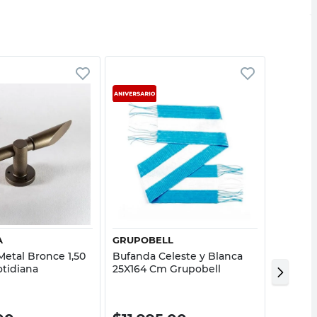
Vista rápida
Vista rápida
A
GRUPOBELL
DEKHA
Metal Bronce 1,50
Bufanda Celeste y Blanca
Cortina
otidiana
25X164 Cm Grupobell
140X22
40%