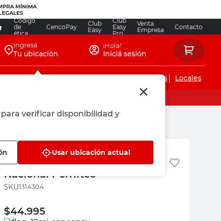
Código
Club
Club
Venta
de
CencoPay
Easy
Contacto
Easy
Empresa
ética
Pro
Ingresá
¡Hola!
Tu ubicación
Iniciá sesión
Servicios de instalaciones
Locales
para verificar disponibilidad y
Perfiltec
ón
Usar ubicación actual
Riel Metal Blanco 2 Mts
Nacional Perfiltec
:
1314304
$
44.995