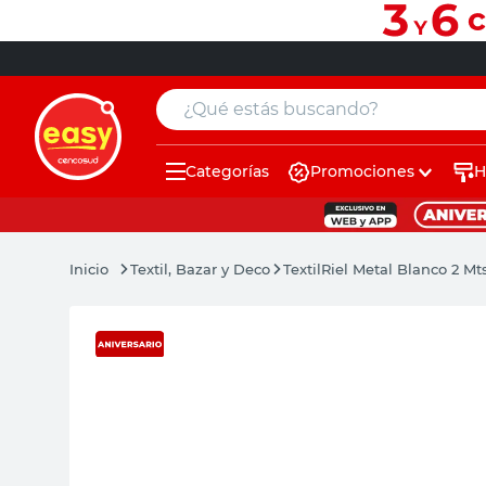
¿Qué estás buscando?
Categorías
Promociones
H
muebles
pintura
Textil, Bazar y Deco
Textil
Riel Metal Blanco 2 Mts
escritorio
puertas
placard
sillon
espejo