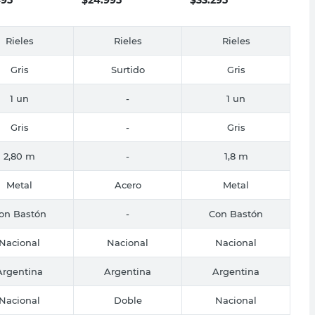
Rieles
Rieles
Rieles
Gris
Surtido
Gris
1 un
-
1 un
Gris
-
Gris
2,80 m
-
1,8 m
Metal
Acero
Metal
on Bastón
-
Con Bastón
Nacional
Nacional
Nacional
Argentina
Argentina
Argentina
Nacional
Doble
Nacional