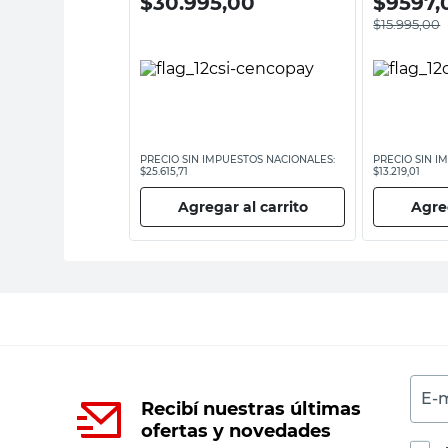
00
$
30.995,00
$
9597,
$
15.995,00
ESTOS NACIONALES:
PRECIO SIN IMPUESTOS NACIONALES:
PRECIO SIN I
$25.615,71
$13.219,01
 al carrito
Agregar al carrito
Agreg
E-m
Recibí nuestras últimas
ofertas y novedades