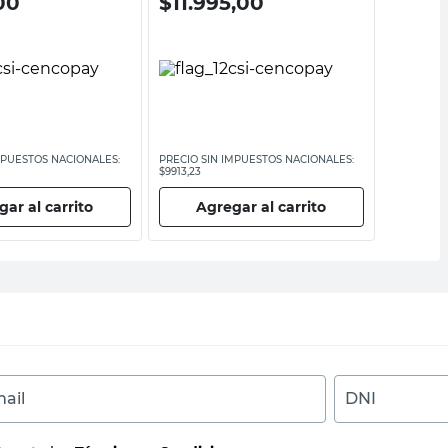
00
$
11.995,00
$
33.
$
55.395,
MPUESTOS NACIONALES:
PRECIO SIN IMPUESTOS NACIONALES:
PRECIO SI
$9913,23
$45.781
ar al carrito
Agregar al carrito
Ag
ail
DNI