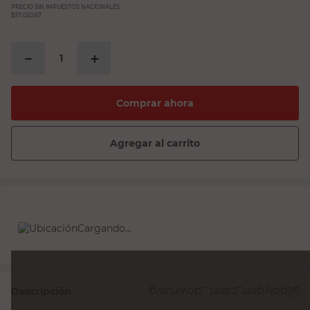
PRECIO SIN IMPUESTOS NACIONALES:
$37.020,67
－
＋
Comprar ahora
Agregar al carrito
Cargando...
Descripción