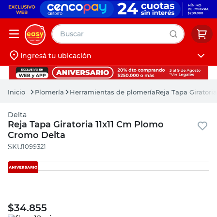
Buscar
Ingresá tu ubicación
muebles
Iniciá sesión
pintura
Plomería
Herramientas de plomería
Reja Tapa Giratori
escritorio
Delta
puertas
Reja Tapa Giratoria 11x11 Cm Plomo
Cromo Delta
placard
:
1099321
$
34.855