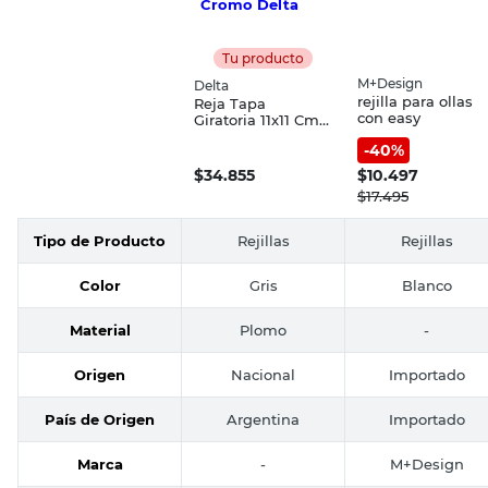
Tu producto
M+Design
Delta
rejilla para ollas
Reja Tapa
con easy
Giratoria 11x11 Cm
Plomo Cromo
-
40
%
Delta
$
34.855
$
10.497
$
17.495
Tipo de Producto
Rejillas
Rejillas
Color
Gris
Blanco
Material
Plomo
-
Origen
Nacional
Importado
País de Origen
Argentina
Importado
Marca
-
M+Design