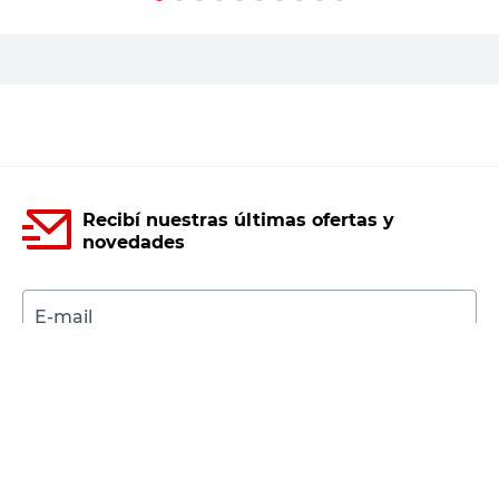
PRECIO SIN IMPUESTOS NACIONALES:
$20.570,25
Agregar al carrito
Recibí nuestras últimas ofertas y
novedades
E-mail
DNI
Acepto los
Términos y Condiciones.