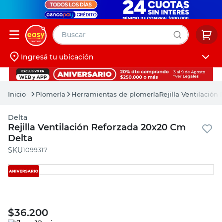
Buscar
Ingresá tu ubicación
muebles
Iniciá sesión
pintura
Plomería
Herramientas de plomería
Rejilla Ventilació
escritorio
Delta
puertas
Rejilla Ventilación Reforzada 20x20 Cm
Delta
placard
:
1099317
$
36.200