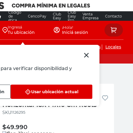
Código
Club
Club
Venta
de
CencoPay
Easy
Contacto
Easy
Empresa
ética
Pro
Ingresá
¡Hola!
Tu ubicación
Iniciá sesión
Servicios de instalaciones
Locales
para verificar disponibilidad y
Roots
ón
Usar ubicación actual
Reguladora Oscilante
Horizontal 18X44X10 Cm Roots
:
1126295
$
49.990