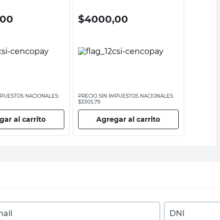
,00
$
4000,00
$
129
MPUESTOS NACIONALES:
PRECIO SIN IMPUESTOS NACIONALES:
PRECIO SI
$3305,79
$1066,12
ar al carrito
Agregar al carrito
Ag
ail
DNI