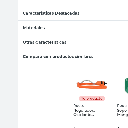
Características Destacadas
Materiales
Otras Características
Compará con productos similares
Tu producto
Roots
Roots
Reguladora
Sopor
Oscilante
Mangu
Horizontal
PP Ro
18X44X10 Cm
Roots