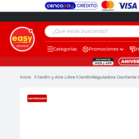
¿Qué estás buscando?
Categorías
Promociones
H
muebles
pintura
Jardín y Aire Libre
Jardín
Reguladora Oscilante 
escritorio
puertas
placard
sillon
espejo