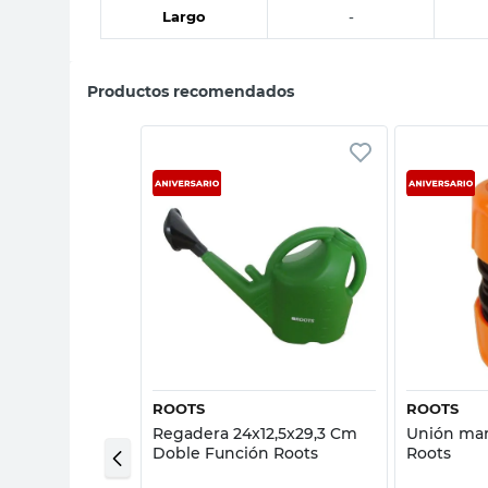
Largo
-
Productos recomendados
sta rápida
Vista rápida
ROOTS
ROOTS
dín 1/2" 20 Mts
Regadera 24x12,5x29,3 Cm
Unión man
lex
Doble Función Roots
Roots