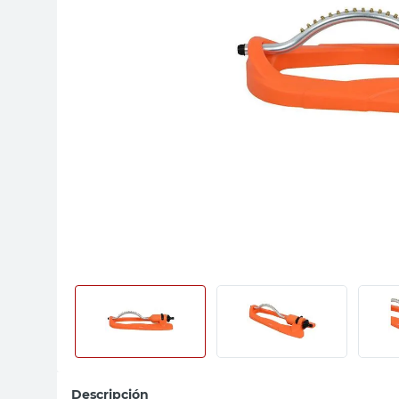
sillas
ceramica
vanitory
Descripción