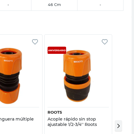
-
46 Cm
-
Vista rápida
Vista rápida
ROOTS
AQUAF
guera múltiple
Acople rápido sin stop
Adapta
ajustable 1/2-3/4'' Roots
1/2 a 3/