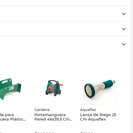
Gardena
Aquaflex
te para
Portamanguera
Lanza de Riego 25
era Plástico
Pared 46x39.5 Cm
Cm Aquaflex
ots
Classic Gardena