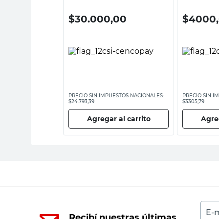
00
$
30.000,00
$
4000
ESTOS NACIONALES:
PRECIO SIN IMPUESTOS NACIONALES:
PRECIO SIN I
$24.793,39
$3305,79
 al carrito
Agregar al carrito
Agreg
E-m
Recibí nuestras últimas