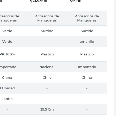
0
$
245.990
$
5990
cesorios de
Accesorios de
Accesorios de
angueras
Mangueras
Mangueras
Verde
Surtido
Surtido
Verde
-
amarillo
PP: 100%
Plastico
Plastico
Importado
Nacional
Importado
China
Chile
China
1 Unidad
-
-
Jardín
-
-
-
39,5 Cm
-