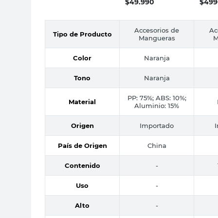
$
49.990
$
499
Accesorios de
Ac
Tipo de Producto
Mangueras
M
Color
Naranja
Tono
Naranja
PP: 75%; ABS: 10%;
Material
Aluminio: 15%
Origen
Importado
País de Origen
China
Contenido
-
Uso
-
Alto
-