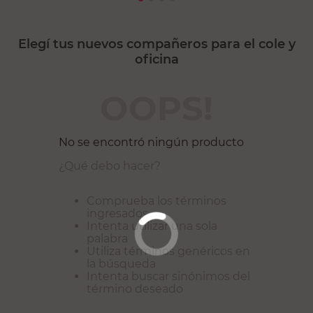
Elegí tus nuevos compañeros para el cole y
oficina
OOPS!
No se encontró ningún producto
¿Qué debo hacer?
Comprueba los términos
ingresados
Intenta utilizar una sola
palabra
Utiliza términos genéricos en
la búsqueda
Intenta buscar sinónimos del
término deseado