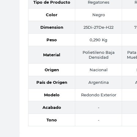
Tipo de Producto
Regatones
R
Color
Negro
Dimension
25Di-27De-H22
7
Peso
0,290 Kg
Polietileno Baja
Pata
Material
Densidad
Mueb
Origen
Nacional
País de Origen
Argentina
Modelo
Redondo Exterior
Acabado
-
Tono
-