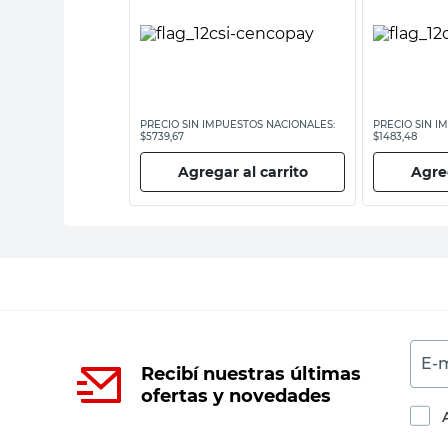
ESTOS NACIONALES:
PRECIO SIN IMPUESTOS NACIONALES:
PRECIO SIN I
$5739,67
$1483,48
 al carrito
Agregar al carrito
Agreg
E-m
Recibí nuestras últimas
ofertas y novedades