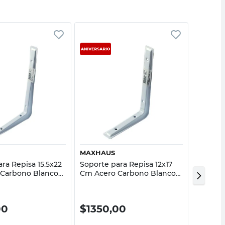
Vista rápida
Vista rápida
MAXHAUS
SC MET
ra Repisa 15.5x22
Soporte para Repisa 12x17
Regató
 Carbono Blanco
Cm Acero Carbono Blanco
Polieti
Maxhaus
Sc Meta
00
$
1350,00
$
218