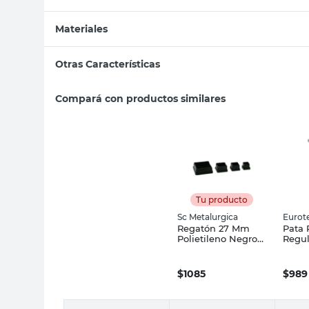
Materiales
Otras Características
Compará con productos similares
Tu producto
Sc Metalurgica
Eurot
Regatón 27 Mm
Pata 
Polietileno Negro
Regul
Sc Metalurgica
Cm N
Eurot
$
1085
$
989