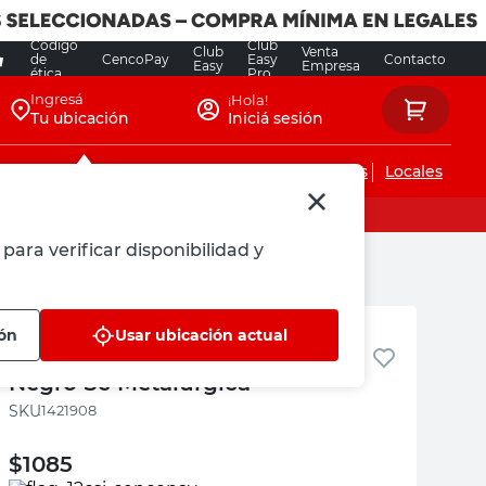
Código
Club
Club
Venta
de
CencoPay
Easy
Contacto
Easy
Empresa
ética
Pro
Ingresá
¡Hola!
Tu ubicación
Iniciá sesión
Servicios de instalaciones
Locales
para verificar disponibilidad y
Sc Metalurgica
ión
Usar ubicación actual
Regatón 27 Mm Polietileno
Negro Sc Metalurgica
:
1421908
$
1085