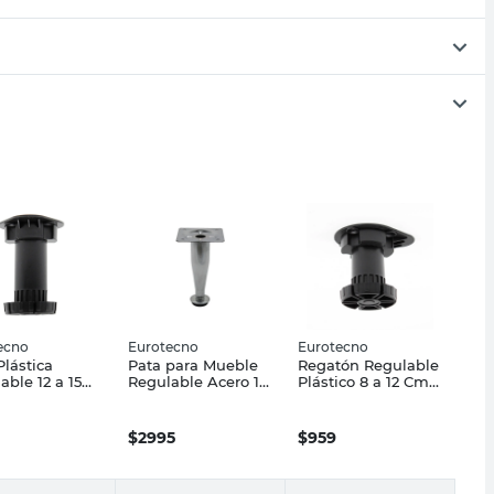
ecno
Eurotecno
Eurotecno
Plástica
Pata para Mueble
Regatón Regulable
able 12 a 15
Regulable Acero 15
Plástico 8 a 12 Cm
egra
Cm Eurotecno
Negro Eurotecno
ecno
$
2995
$
959