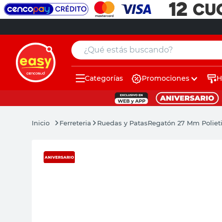
¿Qué estás buscando?
Categorías
Promociones
H
muebles
pintura
Ferreteria
Ruedas y Patas
Regatón 27 Mm Polieti
escritorio
puertas
placard
sillon
espejo