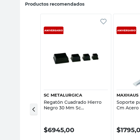
Productos recomendados
sta rápida
Vista rápida
GICA
SC METALURGICA
MAXHAUS
 Estante Hierro
Regatón Cuadrado Hierro
Soporte pa
eado Sc
Negro 30 Mm Sc
Cm Acero
Metalúrgica
Maxhaus
0
$
6945,00
$
1795,