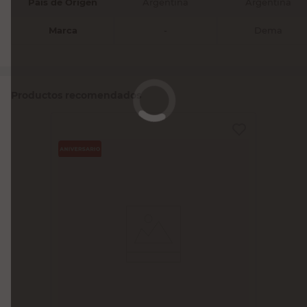
País de Origen
Argentina
Argentina
Marca
-
Dema
Productos recomendados