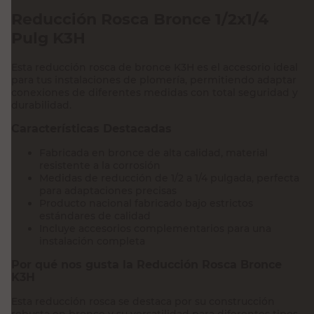
Reducción Rosca Bronce 1/2x1/4
Pulg K3H
Esta reducción rosca de bronce K3H es el accesorio ideal
para tus instalaciones de plomería, permitiendo adaptar
conexiones de diferentes medidas con total seguridad y
durabilidad.
Características Destacadas
Fabricada en bronce de alta calidad, material
resistente a la corrosión
Medidas de reducción de 1/2 a 1/4 pulgada, perfecta
para adaptaciones precisas
Producto nacional fabricado bajo estrictos
estándares de calidad
Incluye accesorios complementarios para una
instalación completa
Por qué nos gusta la Reducción Rosca Bronce
K3H
Esta reducción rosca se destaca por su construcción
robusta en bronce y su versatilidad para diferentes tipos