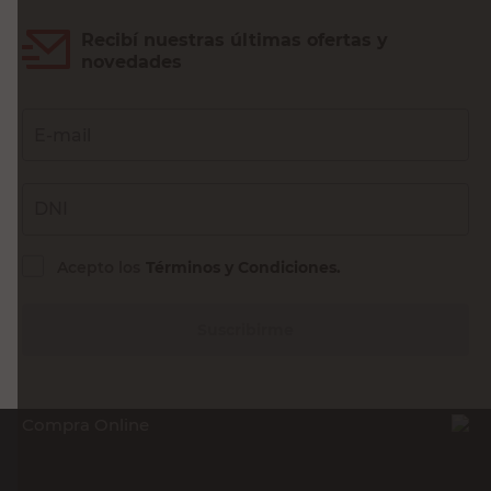
Recibí nuestras últimas ofertas y
novedades
E-mail
DNI
Acepto los
Términos y Condiciones.
Suscribirme
Compra Online