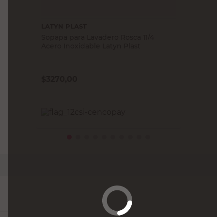
LATYN PLAST
Sopapa para Lavadero Rosca 11/4
Acero Inoxidable Latyn Plast
$
3270,00
PRECIO SIN IMPUESTOS NACIONALES:
$2702,48
Agregar al carrito