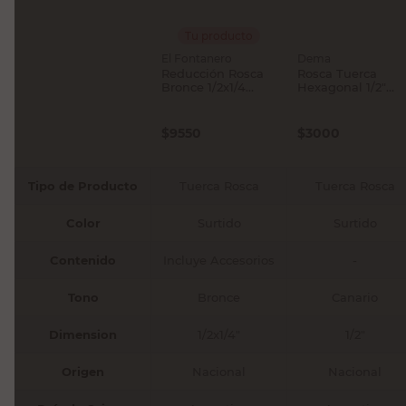
Tu producto
El Fontanero
Dema
Reducción Rosca
Rosca Tuerca
Bronce 1/2x1/4
Hexagonal 1/2"
Pulg El Fontanero
Dema
$
9550
$
3000
Tipo de Producto
Tuerca Rosca
Tuerca Rosca
Color
Surtido
Surtido
Contenido
Incluye Accesorios
-
Tono
Bronce
Canario
Dimension
1/2x1/4"
1/2"
Origen
Nacional
Nacional