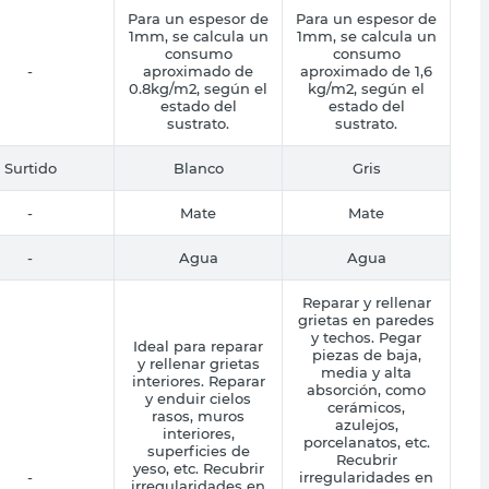
Para un espesor de
Para un espesor de
1mm, se calcula un
1mm, se calcula un
consumo
consumo
-
aproximado de
aproximado de 1,6
0.8kg/m2, según el
kg/m2, según el
estado del
estado del
sustrato.
sustrato.
Surtido
Blanco
Gris
-
Mate
Mate
-
Agua
Agua
Reparar y rellenar
grietas en paredes
y techos. Pegar
Ideal para reparar
piezas de baja,
y rellenar grietas
media y alta
interiores. Reparar
absorción, como
y enduir cielos
cerámicos,
rasos, muros
azulejos,
interiores,
porcelanatos, etc.
superficies de
Recubrir
yeso, etc. Recubrir
-
irregularidades en
irregularidades en