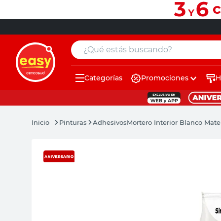
¿Qué estás buscando?
Categorías
Promociones
H
muebles
pintura
Pinturas
Adhesivos
Mortero Interior Blanco Mat
escritorio
puertas
placard
sillon
espejo