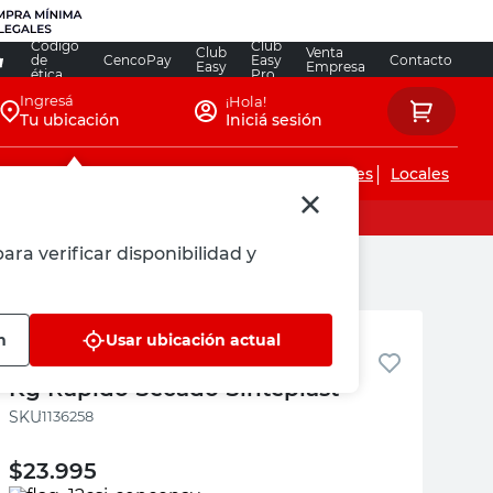
Código
Club
Club
Venta
de
CencoPay
Easy
Contacto
Easy
Empresa
ética
Pro
Ingresá
¡Hola!
Tu ubicación
Iniciá sesión
Servicios de instalaciones
Locales
ara verificar disponibilidad y
Sinteplast
n
Usar ubicación actual
Mortero Interior Blanco Mate 5
Kg Rápido Secado Sinteplast
:
1136258
$
23.995