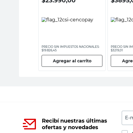
00
$
23.990,00
$
3895,
ESTOS NACIONALES:
PRECIO SIN IMPUESTOS NACIONALES:
PRECIO SIN I
$19.826,45
$3219,01
 al carrito
Agregar al carrito
Agreg
E-m
Recibí nuestras últimas
ofertas y novedades