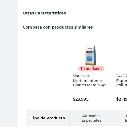
Otras Características
Compará con productos similares
Tu producto
Sinteplast
TACS
Mortero Interior
Espu
Blanco Mate 5 Kg
Poliu
Rápido Secado
Expan
Sinteplast
Tacsa
$
23.995
$
21.1
Aerosoles
Tipo de Producto
Especiales
E