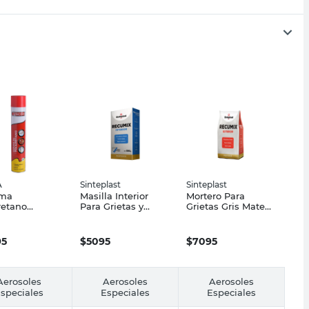
A
Sinteplast
Sinteplast
ma
Masilla Interior
Mortero Para
retano
Para Grietas y
Grietas Gris Mate
dida 750 Ml
Fisuras Blanco
1250 Grs Recumix
Mate 500 Grs
Sinteplast
Recumix Sinteplast
95
$
5095
$
7095
Aerosoles
Aerosoles
Aerosoles
speciales
Especiales
Especiales