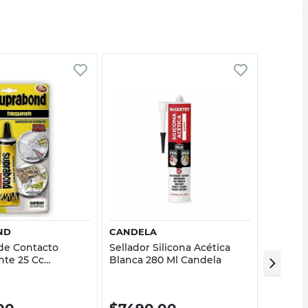
Vista rápida
Vista rápida
ND
CANDELA
CANDE
de Contacto
Sellador Silicona Acética
Sellado
nte 25 Cc
Blanca 280 Ml Candela
280 Ml 
d