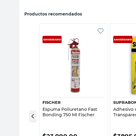
Productos recomendados
sta rápida
Vista rápida
FISCHER
SUPRABO
 Contacto
Espuma Poliuretano Fast
Adhesivo 
 750 Grs
Bonding 750 Ml Fischer
Transpare
Suprabon