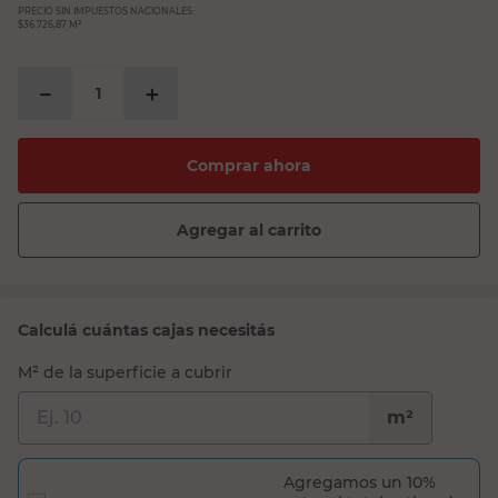
PRECIO SIN IMPUESTOS NACIONALES:
$36.726,87 M²
－
＋
Comprar ahora
Agregar al carrito
Calculá cuántas cajas necesitás
M² de la superficie a cubrir
m²
Agregamos un 10%