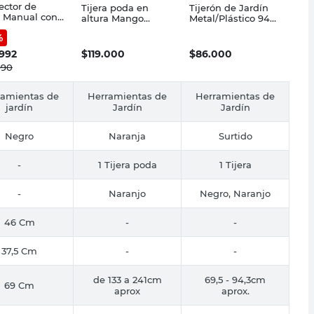
ector de
Tijera poda en
Tijerón de Jardín
 Manual con
altura Mango
Metal/Plástico 94
as Negro 69
extensible
Cm Roots
%
ardena
aluminio Roots
.992
$
119.000
$
86.000
990
ramientas de
Herramientas de
Herramientas de
jardín
Jardín
Jardín
Negro
Naranja
Surtido
-
1 Tijera poda
1 Tijera
-
Naranjo
Negro, Naranjo
46 Cm
-
-
37,5 Cm
-
-
de 133 a 241cm
69,5 - 94,3cm
69 Cm
aprox
aprox.