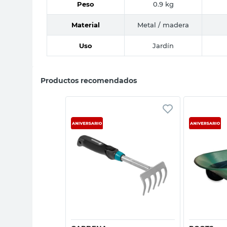
Peso
0.9 kg
Material
Metal / madera
Uso
Jardín
Productos recomendados
sta rápida
Vista rápida