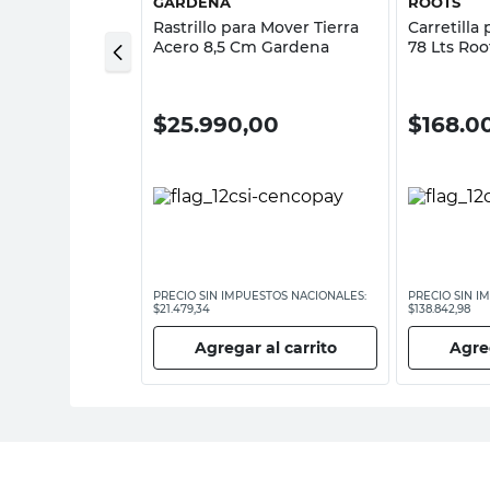
GARDENA
ROOTS
rramientas
Rastrillo para Mover Tierra
Carretilla
iezas Roots
Acero 8,5 Cm Gardena
78 Lts Roo
00
$
25.990,00
$
168.0
ESTOS NACIONALES:
PRECIO SIN IMPUESTOS NACIONALES:
PRECIO SIN I
$21.479,34
$138.842,98
 al carrito
Agregar al carrito
Agreg