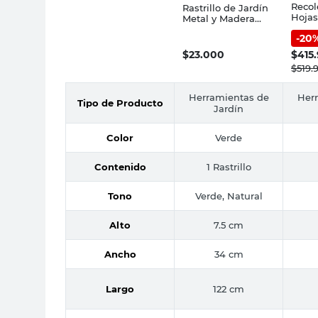
Recol
Rastrillo de Jardín
Hojas
Metal y Madera
Rued
7.5x34 Cm Roots
-
20
Cm G
$
23.000
$
415
$
519.
Herramientas de
Her
Tipo de Producto
Jardín
Color
Verde
Contenido
1 Rastrillo
Tono
Verde, Natural
Alto
7.5 cm
Ancho
34 cm
Largo
122 cm