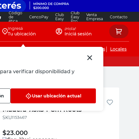
Código
Club
Club
Venta
de
CencoPay
Easy
Contacto
Easy
Empresa
ética
Pro
Ingresá
¡Hola!
Tu ubicación
Iniciá sesión
Servicios de instalaciones
Locales
para verificar disponibilidad y
Roots
ón
Usar ubicación actual
Rastrillo de Jardín Metal y
Madera 7.5x34 Cm Roots
:
1153467
$
23.000