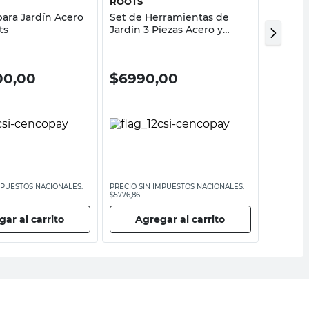
ROOTS
ROOTS
 para Jardín Acero
Set de Herramientas de
Tijera 
ts
Jardín 3 Piezas Acero y
Carbon
Madera Roots Kids
00,00
$
6990,00
$
12.
MPUESTOS NACIONALES:
PRECIO SIN IMPUESTOS NACIONALES:
PRECIO SI
$5776,86
$10.735,54
ar al carrito
Agregar al carrito
Ag