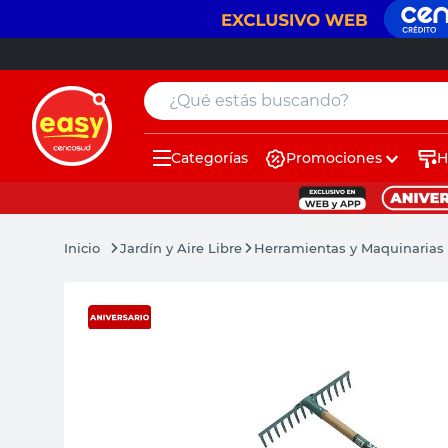
¿Qué estás buscando?
Categorías
Promociones
H
muebles
pintura
Jardín y Aire Libre
Herramientas y Maquinarias 
escritorio
puertas
placard
sillon
espejo