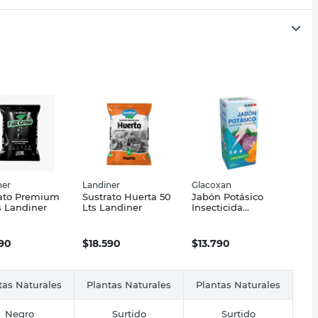
ner
Landiner
Glacoxan
rato Premium
Sustrato Huerta 50
Jabón Potásico
s Landiner
Lts Landiner
Insecticida
Orgánico 200 Cc
Glacoxan
990
$
18.590
$
13.790
tas Naturales
Plantas Naturales
Plantas Naturales
Negro
Surtido
Surtido