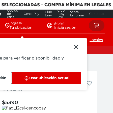
Código
Club
Club
Venta
de
CencoPay
Easy
Contacto
Easy
Empresa
ética
Pro
Ingresá
¡Hola!
Tu ubicación
Iniciá sesión
Servicios de instalaciones
Locales
e para verificar disponibilidad y
.
Roots
ción
Usar ubicación actual
Ramo Camellia
:
1242915
$
5390