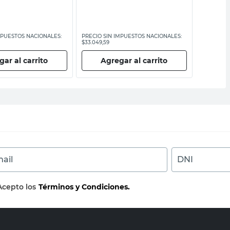
MPUESTOS NACIONALES:
PRECIO SIN IMPUESTOS NACIONALES:
PRECIO SI
$33.049,59
$13.214,88
ar al carrito
Agregar al carrito
Ag
ail
DNI
Acepto los
Términos y Condiciones.