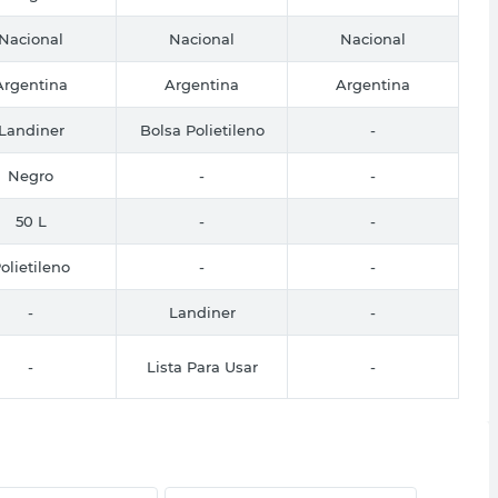
Nacional
Nacional
Nacional
Argentina
Argentina
Argentina
Landiner
Bolsa Polietileno
-
Negro
-
-
50 L
-
-
olietileno
-
-
-
Landiner
-
-
Lista Para Usar
-