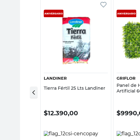
sta rápida
Vista rápida
L
LANDINER
GRIFLOR
post 20 Lts
Panel de 
Tierra Fértil 25 Lts Landiner
Artificial
y Tela Grif
00
$
12.390,00
$
9990,