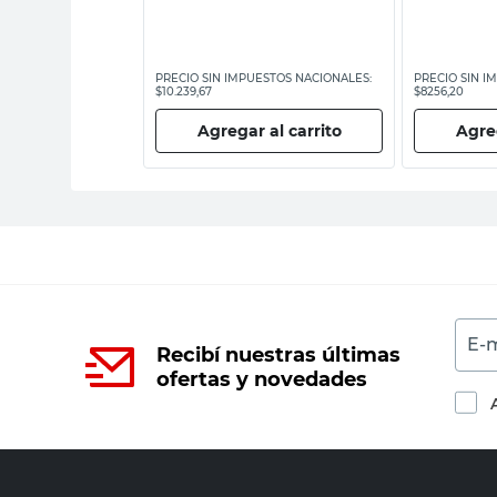
ESTOS NACIONALES:
PRECIO SIN IMPUESTOS NACIONALES:
PRECIO SIN I
$10.239,67
$8256,20
 al carrito
Agregar al carrito
Agreg
E-m
Recibí nuestras últimas
ofertas y novedades