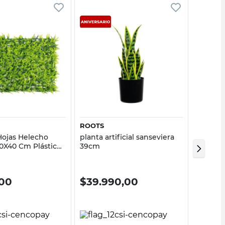
Vista rápida
Vista rápida
ROOTS
BIRKE
Hojas Helecho
planta artificial sanseviera
Planta 
 60X40 Cm Plástico
39cm
Birke
lor
00
$
39.990,00
$
15.