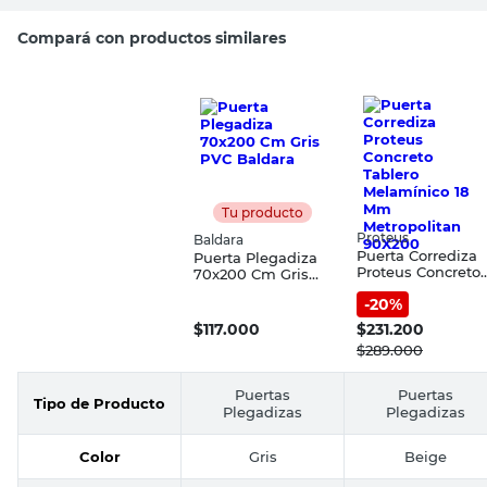
Compará con productos similares
Tu producto
Proteus
Baldara
Puerta Corrediza
Puerta Plegadiza
Proteus Concreto
70x200 Cm Gris
Tablero
PVC Baldara
-
20
%
Melamínico 18 M
Metropolitan
$
117.000
$
231.200
90X200
$
289.000
Puertas
Puertas
Tipo de Producto
Plegadizas
Plegadizas
Color
Gris
Beige