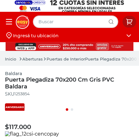
Buscar
Ingresá tu ubicación
muebles
Iniciá sesión
pintura
Aberturas
Puertas de Interior
Puerta Plegadiza 70x200 
escritorio
Baldara
puertas
Puerta Plegadiza 70x200 Cm Gris PVC
Baldara
placard
:
1253854
$
117.000