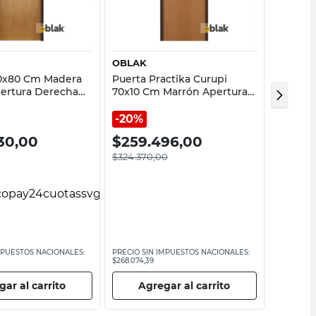
Vista rápida
Vista rápida
OBLAK
OBLAK
00x80 Cm Madera
Puerta Practika Curupi
Puerta
pertura Derecha
70x10 Cm Marrón Apertura
Blanco 
chapada Oblak
Derecha Oblak
Tablero
20%
30,00
$
259.496,00
$
218.
$
324.370,00
MPUESTOS NACIONALES:
PRECIO SIN IMPUESTOS NACIONALES:
PRECIO SI
$268.074,39
$180.309,9
ar al carrito
Agregar al carrito
Ag