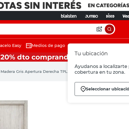
acelo Easy
Medios de pago
Tu ubicación
Ayudanos a localizarte 
Madera Gris Apertura Derecha TPL2516S610981 Oblak
cobertura en tu zona.
Seleccionar ubicaci