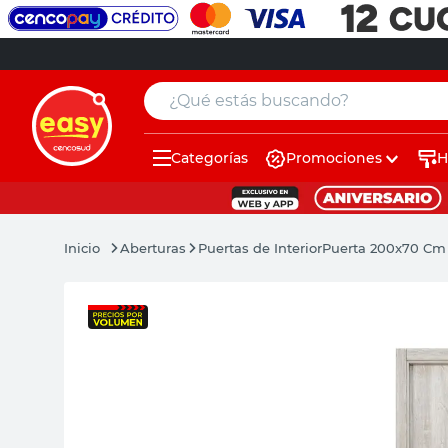
¿Qué estás buscando?
Categorías
Promociones
H
muebles
pintura
Aberturas
Puertas de Interior
Puerta 200x70 Cm 
escritorio
puertas
placard
espejo
sillas