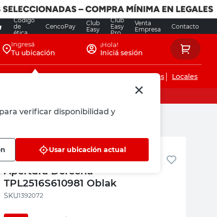
Código
Club
Club
Venta
de
CencoPay
Easy
Contacto
Easy
Empresa
ética
Pro
Ingresá
¡Hola!
Tu ubicación
Iniciá sesión
Servicios de instalaciones
Locales
para verificar disponibilidad y
Oblak
ón
Usar ubicación actual
Puerta 200x70 Cm Madera Gris
Apertura Derecha
TPL2516S610981 Oblak
:
1392072