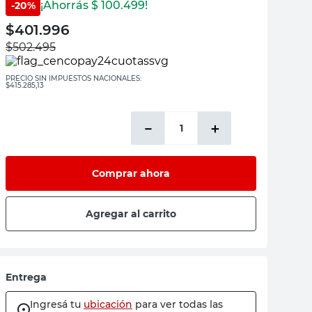
¡Ahorrás $
100.499
!
-
20
%
$
401.996
$
502.495
PRECIO SIN IMPUESTOS NACIONALES:
$415.285,13
－
＋
Comprar ahora
Agregar al carrito
Entrega
Ingresá tu
ubicación
para ver todas las