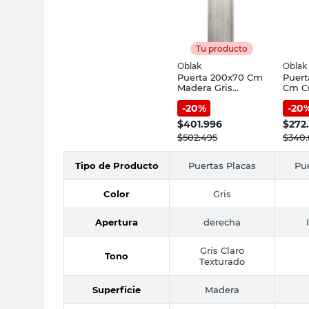
Tu producto
Oblak
Oblak
Puerta 200x70 Cm
Puert
Madera Gris
Cm C
Apertura Derecha
Apert
-
20
%
-
20
TPL2516S610981
Pract
Oblak
$
401.996
$
272
$
502.495
$
340.
Tipo de Producto
Puertas Placas
Pue
Color
Gris
Apertura
derecha
Gris Claro
Tono
Texturado
Superficie
Madera