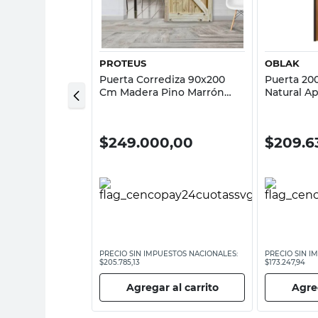
sta rápida
Vista rápida
PROTEUS
OBLAK
90 Cm Acero
Puerta Corrediza 90x200
Puerta 2
ón Apertura
Cm Madera Pino Marrón
Natural A
nova Oblak
Granero Proteus
Nativa En
,00
$
249.000,00
$
209.6
ESTOS NACIONALES:
PRECIO SIN IMPUESTOS NACIONALES:
PRECIO SIN I
$205.785,13
$173.247,94
 al carrito
Agregar al carrito
Agreg