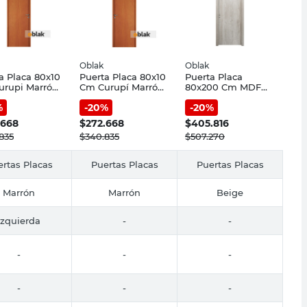
Oblak
Oblak
a Placa 80x10
Puerta Placa 80x10
Puerta Placa
urupi Marrón
Cm Curupí Marrón
80x200 Cm MDF
ura Izquierda
Apertura Derecha
Beige Apertura
%
-
20
%
-
20
%
ika Oblak
Practika Oblak
Derecha Nevada
Oblak
.668
$
272.668
$
405.816
835
$
340.835
$
507.270
rtas Placas
Puertas Placas
Puertas Placas
Marrón
Marrón
Beige
Izquierda
-
-
-
-
-
-
-
-