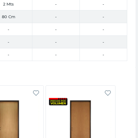
2 Mts
-
-
80 Cm
-
-
-
-
-
-
-
-
-
-
-