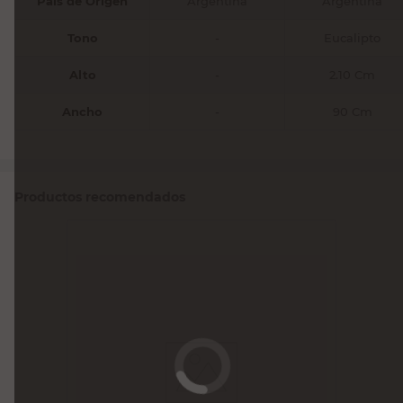
País de Origen
Argentina
Argentina
Tono
-
Eucalipto
Alto
-
2.10 Cm
Ancho
-
90 Cm
Productos recomendados