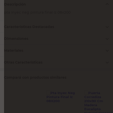
Descripción
pta inyec neg pintura final iz 08x200
Características Destacadas
Dimensiones
Materiales
Otras Características
Compará con productos similares