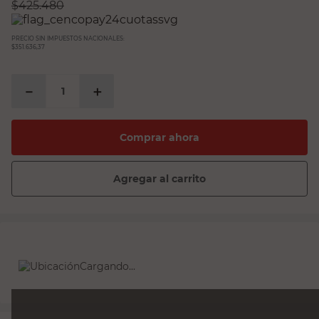
$
425.480
PRECIO SIN IMPUESTOS NACIONALES:
$351.636,37
－
＋
Comprar ahora
Agregar al carrito
Cargando...