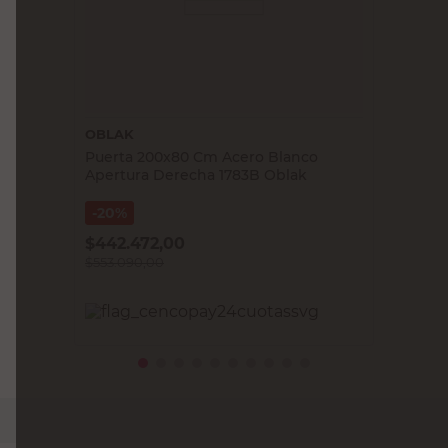
OBLAK
Puerta 200x80 Cm Acero Blanco
Apertura Derecha 1783B Oblak
20%
$
442.472,00
$
553.090,00
PRECIO SIN IMPUESTOS NACIONALES:
$457.099,18
Agregar al carrito