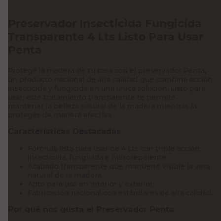
Preservador Insecticida Fungicida
Transparente 4 Lts Listo Para Usar
Penta
Protegé la madera de tu casa con el preservador Penta,
un producto nacional de alta calidad que combina acción
insecticida y fungicida en una única solución. Listo para
usar, este tratamiento transparente te permite
mantener la belleza natural de la madera mientras la
protegés de manera efectiva.
Características Destacadas
Fórmula lista para usar de 4 Lts con triple acción:
insecticida, fungicida e hidrorepelente.
Acabado transparente que mantiene visible la veta
natural de la madera.
Apto para uso en interior y exterior.
Fabricación nacional con estándares de alta calidad.
Por qué nos gusta el Preservador Penta