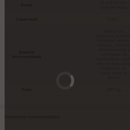
14 a 16 m² por
Rinde
-
Litro por Mano
Capacidad
-
3,785 L
Ideal para:
portones, puertas
ventanas, aleros,
celosías, cortinas
revestimientos y
Espacio
-
cielorrasos de
Recomendado
machimbre, vigas
etc. No apto par
inmersión en
agua, pisos ni
decks.
Peso
-
3,80 Kg
Productos recomendados