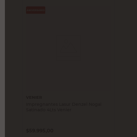
VENIER
Impregnantes Lasur Denzel Nogal
Satinado 4Lts Venier
$
59.995,00