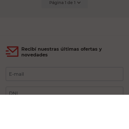
Página
1
de
1
Recibí nuestras últimas ofertas y
novedades
E-mail
DNI
Acepto los
Términos y Condiciones.
Suscribirme