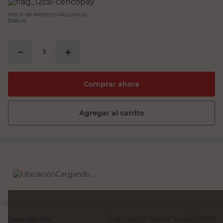
sillon
PRECIO SIN IMPUESTOS NACIONALES:
espejo
$2884,30
sillas
－
＋
ceramica
vanitory
Comprar ahora
Agregar al carrito
Cargando...
Descripción