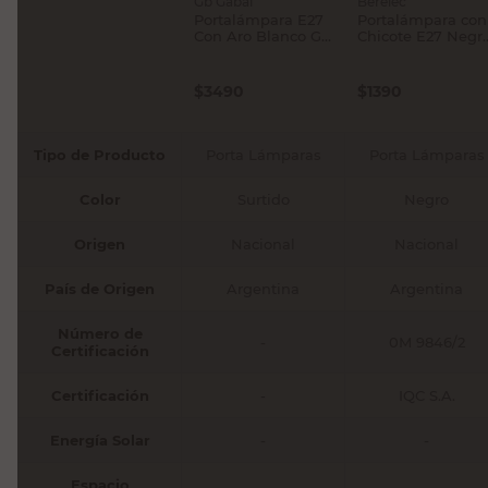
Gb Gabal
Berelec
Portalámpara E27
Portalámpara con
Con Aro Blanco Gb
Chicote E27 Negr
Gabal
Berelec
$
3490
$
1390
Tipo de Producto
Porta Lámparas
Porta Lámparas
Color
Surtido
Negro
Origen
Nacional
Nacional
País de Origen
Argentina
Argentina
Número de
-
0M 9846/2
Certificación
Certificación
-
IQC S.A.
Energía Solar
-
-
Espacio