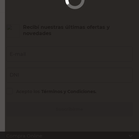
Recibí nuestras últimas ofertas y
novedades
E-mail
DNI
Acepto los
Términos y Condiciones.
Suscribirme
Compra Online