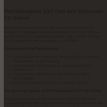
Portalámpara E27 Con Aro Plateado
Gb Gabal
Este portalámpara E27 de fabricación nacional es el
elemento ideal para tus instalaciones eléctricas. Con su
diseño práctico y acabado plateado, vas a poder instalar
tus lámparas de manera segura y confiable.
Características Destacadas
Compatible con lámparas de rosca E27, el formato
más común en el mercado
Aro plateado que brinda un acabado prolijo y
profesional
Fabricación nacional que garantiza calidad y
durabilidad
Base resistente para una instalación segura
Por qué nos gusta el Portalámpara E27 Gb Gabal
Este portalámpara es un elemento fundamental para
cualquier instalación eléctrica en tu casa. Su construcción