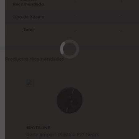
-
-
Recomendado
Tipo de Zócalo
-
-
Tono
-
-
Productos recomendados
SPOTSLINE
Portalámpara Plástico E27 Negro