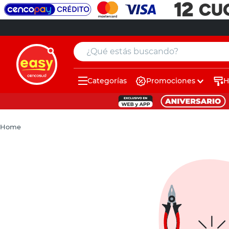
¿Qué estás buscando?
Categorías
Promociones
H
muebles
pintura
Home
escritorio
puertas
placard
espejo
sillas