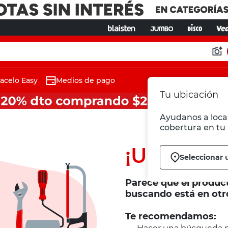
acelo Easy
Medios de pago
Tu ubicación
Ayudanos a local
cobertura en tu 
¡Ups!
Seleccionar 
Parece que el produc
buscando está en otr
Te recomendamos: