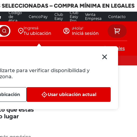
Código
Club
Club
Venta
de
CencoPay
Easy
Contacto
Easy
Empresa
ética
Pro
Ingresá
¡Hola!
Tu ubicación
Iniciá sesión
Servicios de instalaciones
Locales
izarte para verificar disponibilidad y
zona.
ubicación
Usar ubicación actual
to que estás
o lugar