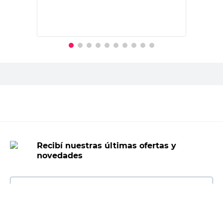
PRECIO SIN IMPUESTOS NACIONALES:
$24.462,81
Agregar al carrito
Recibí nuestras últimas ofertas y
novedades
E-mail