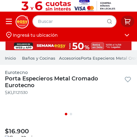
Buscar
Ingresá tu ubicación
muebles
Iniciá sesión
pintura
Baños y Cocinas
Accesorios
Porta Especieros Metal Cr
escritorio
Eurotecno
puertas
Porta Especieros Metal Cromado
Eurotecno
placard
:
1121530
$
16.900