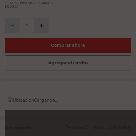
PRECIO SIN IMPUESTOS NACIONALES:
$39.008,27
－
＋
Comprar ahora
Agregar al carrito
Cargando...
Descripción