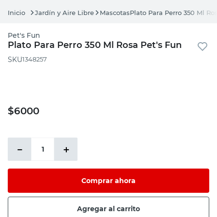
Jardín y Aire Libre
Mascotas
Plato Para Perro 350 Ml Ro
Pet's Fun
Plato Para Perro 350 Ml Rosa Pet's Fun
:
1348257
$
6000
－
＋
Comprar ahora
Agregar al carrito