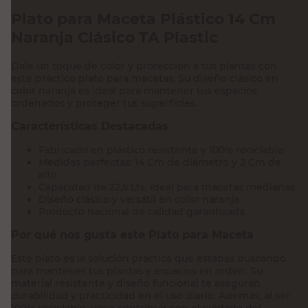
Plato para Maceta Plástico 14 Cm
Naranja Clásico TA Plastic
Dale un toque de color y protección a tus plantas con
este práctico plato para macetas. Su diseño clásico en
color naranja es ideal para mantener tus espacios
ordenados y proteger tus superficies.
Características Destacadas
Fabricado en plástico resistente y 100% reciclable
Medidas perfectas: 14 Cm de diámetro y 2 Cm de
alto
Capacidad de 22,5 Lts, ideal para macetas medianas
Diseño clásico y versátil en color naranja
Producto nacional de calidad garantizada
Por qué nos gusta este Plato para Maceta
Este plato es la solución práctica que estabas buscando
para mantener tus plantas y espacios en orden. Su
material resistente y diseño funcional te aseguran
durabilidad y practicidad en el uso diario. Además, al ser
100% reciclable, vas a contribuir con el cuidado del