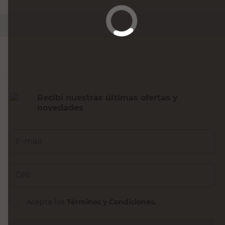
PRECIO SIN IMPUESTOS NACIONALES:
$7429,76
Agregar al carrito
Recibí nuestras últimas ofertas y
novedades
E-mail
DNI
Acepto los
Términos y Condiciones.