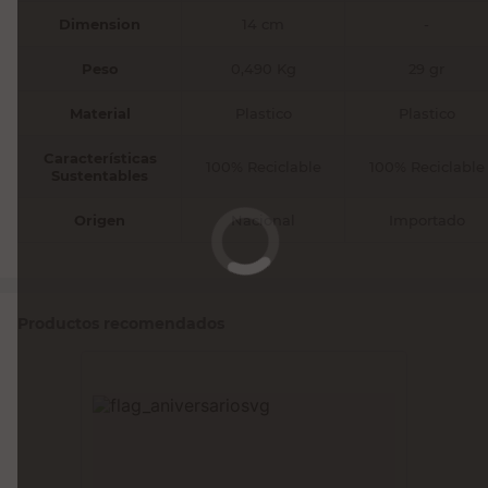
Dimension
14 cm
-
Peso
0,490 Kg
29 gr
Material
Plastico
Plastico
Características
100% Reciclable
100% Reciclable
Sustentables
Origen
Nacional
Importado
Productos recomendados