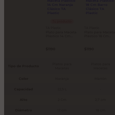
Tu producto
TA Plastic
TA Plastic
Plato para Maceta
Plato para Maceta
Plástico 14 Cm
Plástico 18 Cm
Naranja Clásico TA
Barro Clásico TA
Plastic
Plastic
$
1190
$
1190
Platos para
Platos para
Tipo de Producto
Macetas
Macetas
Color
Naranja
Marrón
Capacidad
22,5 L
-
Alto
2 Cm
2,7 cm
Diámetro
12 cm
18 cm