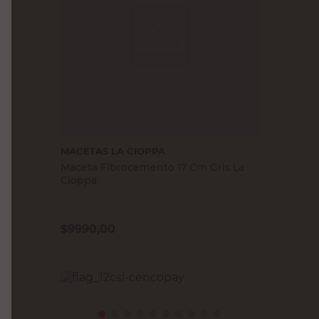
MACETAS LA CIOPPA
Maceta Fibrocemento 17 Cm Gris La
Cioppa
$
9990,00