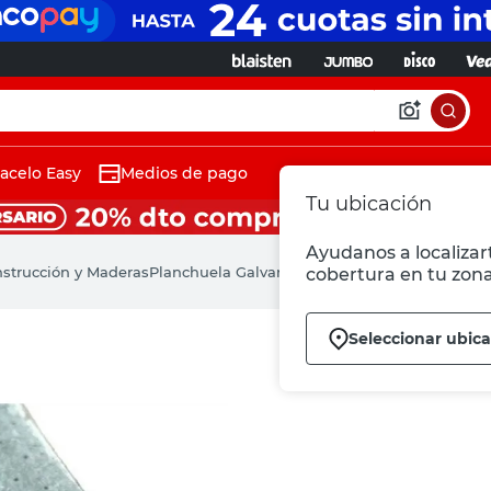
acelo Easy
Medios de pago
Tu ubicación
Ayudanos a localizart
nstrucción y Maderas
Planchuela Galvanizada 1.80 Mts Gexcorp
cobertura en tu zona
Seleccionar ubica