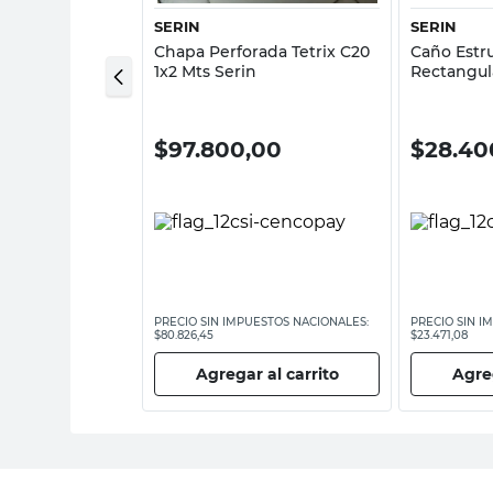
SERIN
SERIN
certina 450 Mm
Chapa Perforada Tetrix C20
Caño Estru
ex
1x2 Mts Serin
Rectangul
Mm 3 Mts 
00
$
97.800,00
$
28.40
ESTOS NACIONALES:
PRECIO SIN IMPUESTOS NACIONALES:
PRECIO SIN I
$80.826,45
$23.471,08
 al carrito
Agregar al carrito
Agreg