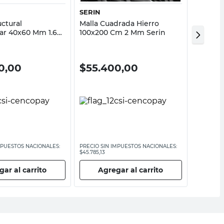
SERIN
SERIN
ctural
Malla Cuadrada Hierro
Planchu
ar 40x60 Mm 1.6
100x200 Cm 2 Mm Serin
Cuadrada
Serin
0,00
$
55.400,00
$
11.2
MPUESTOS NACIONALES:
PRECIO SIN IMPUESTOS NACIONALES:
PRECIO SI
$45.785,13
$9256,20
ar al carrito
Agregar al carrito
Ag