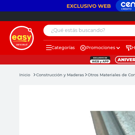
¿Qué estás buscando?
Categorías
Promociones
H
muebles
pintura
Construcción y Maderas
Otros Materiales de Co
escritorio
puertas
placard
sillon
espejo