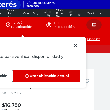
Código
Club
Club
Venta
de
CencoPay
Easy
Contacto
Easy
Empresa
ética
Pro
Ingresá
¡Hola!
Tu ubicación
Iniciá sesión
Servicios de instalaciones
Locales
e para verificar disponibilidad y
.
Trefilar
ción
Usar ubicación actual
Planchuela Galvanizada 1.80
Mts Gexcorp
:
1387102
$
16.780