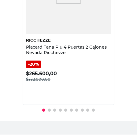
RICCHEZZE
Placard Tana Piu 4 Puertas 2 Cajones
Nevada Ricchezze
20%
$
265.600,00
$
332.000,00
PRECIO SIN IMPUESTOS NACIONALES:
$274.380,17
Agregar al carrito