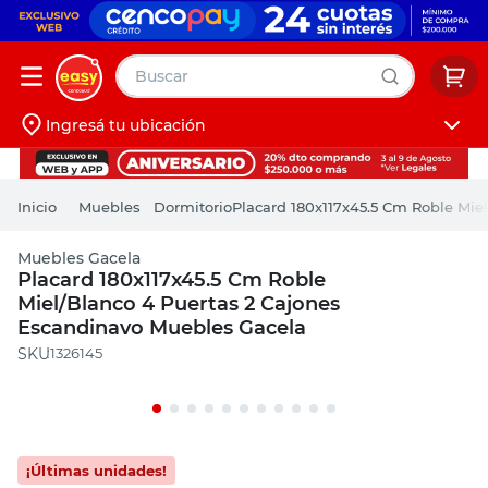
Buscar
Ingresá tu ubicación
muebles
Iniciá sesión
pintura
Muebles
Dormitorio
Placard 180x117x45.5 Cm Roble Mie
escritorio
Muebles Gacela
puertas
Placard 180x117x45.5 Cm Roble
Miel/Blanco 4 Puertas 2 Cajones
placard
Escandinavo Muebles Gacela
:
1326145