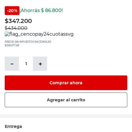
¡Ahorrás $
86.800
!
-
20
%
$
347.200
$
434.000
PRECIO SIN IMPUESTOS NACIONALES:
$358.677,69
－
＋
Comprar ahora
Agregar al carrito
Entrega