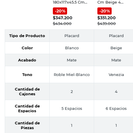
180x117x45.5 Cm
Cm Beige 4
Roble Miel/Blanco
Puertas Venezia
-
20
%
-
20
%
4 Puertas 2
PAC170 Dielfe
Cajones
$
347.200
$
351.200
Escandinavo
$
434.000
$
439.000
Muebles Gacela
Tipo de Producto
Placard
Placard
Color
Blanco
Beige
Acabado
Mate
Mate
Tono
Roble Miel-Blanco
Venezia
Cantidad de
2
4
Cajones
Cantidad de
5 Espacios
6 Espacios
Espacios
Cantidad de
1
1
Piezas