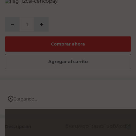
sillon
espejo
－
＋
sillas
vanitory
Comprar ahora
ceramica
Agregar al carrito
Cargando...
Descripción