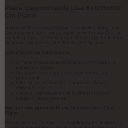
Placa Desmontable Lisa 8x1215x610
Cm Placo
Esta placa desmontable lisa de Placo es el material ideal
para renovar o crear nuevos espacios en tu casa. Con sus
medidas precisas y su diseño versátil, vas a poder instalar
cielorrasos modernos y funcionales con facilidad.
Características Destacadas
Dimensiones exactas de 8x1215x610 cm para una
instalación precisa
Acabado liso que brinda un aspecto prolijo y
profesional
Fabricación nacional que garantiza calidad y
disponibilidad
Sistema desmontable que facilita el acceso a
instalaciones superiores
Por qué nos gusta la Placa Desmontable Lisa
Placo
Esta placa se destaca por su versatilidad y practicidad. Su
sistema desmontable te permite acceder fácilmente a