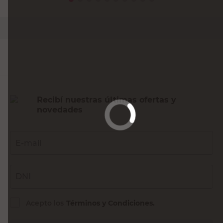
PRECIO SIN IMPUESTOS NACIONALES:
$32.148,77
Agregar al carrito
Recibí nuestras últimas ofertas y
novedades
E-mail
DNI
Acepto los
Términos y Condiciones.