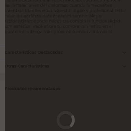
las instalaciones del cielorraso cuando lo necesites,
mientras mantiene un aspecto limpio y profesional. Es la
solución perfecta para espacios comerciales o
residenciales donde necesitás combinar funcionalidad
con estética. Hacé ahora tu compra con retiro en el
punto de entrega más próximo o envío a domicilio.
Características Destacadas
Otras Características
Productos recomendados