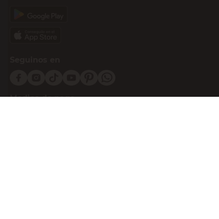
Seguinos en
Medios de pago
Atención al cliente
0810-999-EASY(3279)
0800-555-0055
Botón de arrepentimiento