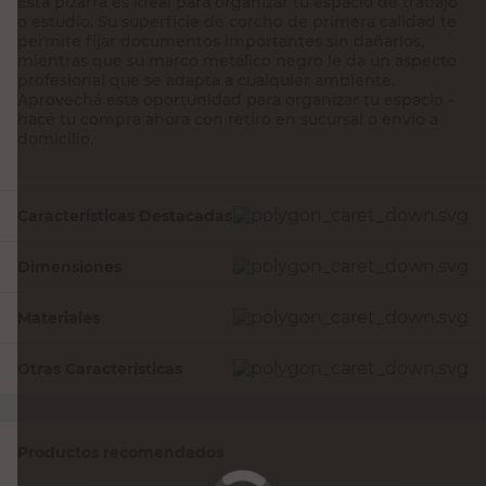
Esta pizarra es ideal para organizar tu espacio de trabajo
o estudio. Su superficie de corcho de primera calidad te
permite fijar documentos importantes sin dañarlos,
mientras que su marco metálico negro le da un aspecto
profesional que se adapta a cualquier ambiente.
Aprovechá esta oportunidad para organizar tu espacio -
hacé tu compra ahora con retiro en sucursal o envío a
domicilio.
Características Destacadas
Dimensiones
Materiales
Otras Características
Productos recomendados