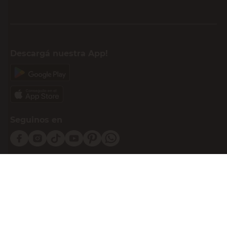
Descargá nuestra App!
Seguinos en
Medios de pago
Atención al cliente
0810-999-EASY(3279)
0800-555-0055