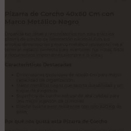
Pizarra de Corcho 40x60 Cm con
Marco Metálico Negro
Organizá tus ideas y recordatorios con esta práctica
pizarra de corcho de fabricación nacional. Con sus
amplias dimensiones y marco metálico resistente, vas a
tener el espacio perfecto para mantener tus notas, fotos
y documentos importantes siempre a la vista.
Características Destacadas
Dimensiones generosas de 40x60 Cm para mayor
capacidad de organización
Marco metálico negro que aporta durabilidad y un
toque de elegancia
Superficie de corcho natural de alta calidad para
una mejor sujeción de chinches
Diseño liviano pero resistente con solo 2,20 Kg de
peso
Por qué nos gusta esta Pizarra de Corcho