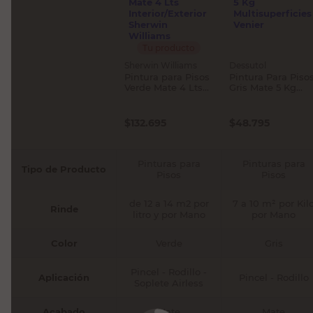
Tu producto
Sherwin Williams
Dessutol
Pintura para Pisos
Pintura Para Piso
Verde Mate 4 Lts
Gris Mate 5 Kg
Interior/Exterior
Multisuperficies
Sherwin Williams
Venier
$
132.695
$
48.795
Pinturas para
Pinturas para
Tipo de Producto
Pisos
Pisos
de 12 a 14 m2 por
7 a 10 m² por Kil
Rinde
litro y por Mano
por Mano
Color
Verde
Gris
Pincel - Rodillo -
Aplicación
Pincel - Rodillo
Soplete Airless
Acabado
Mate
Mate