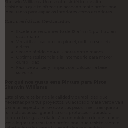
Sherwin Williams. Un esmalte sintético de alta
resistencia que te ofrece un acabado mate profesional,
ideal tanto para espacios interiores como exteriores.
Características Destacadas
Excelente rendimiento de 12 a 14 m2 por litro en
cada mano
Versátil aplicación con pincel, rodillo o soplete
airless
Secado rápido de 4 a 6 horas entre manos
Óptima resistencia a la intemperie para mayor
durabilidad
Fácil de aplicar y limpiar, con dilución a base
solvente
Por qué nos gusta esta Pintura para Pisos
Sherwin Williams
Esta pintura te brinda la calidad y durabilidad que
necesitás para tus proyectos. Su acabado mate verde va a
darle un aspecto renovado a tus pisos, mientras que su
fórmula especial garantiza una protección duradera
contra el desgaste diario. Con un mínimo de dos manos,
vas a lograr un resultado profesional que resiste tanto el
tránsito interior como las condiciones climáticas