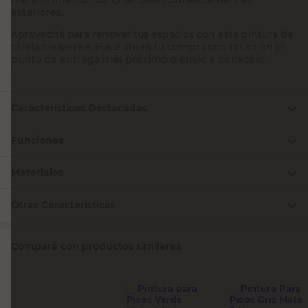
exteriores.
Aprovechá para renovar tus espacios con esta pintura de
calidad superior. Hacé ahora tu compra con retiro en el
punto de entrega más próximo o envío a domicilio.
Características Destacadas
Funciones
Materiales
Otras Características
Compará con productos similares