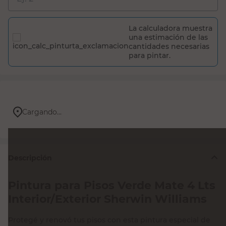
La calculadora muestra
una estimación de las
cantidades necesarias
para pintar.
Cargando...
Descripción
Pintura para Pisos Verde Mate 4 Lts
Interior/Exterior Sherwin Williams
Protegé y renovó tus pisos con esta pintura especial de