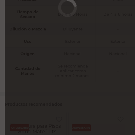
Tiempo de
De 4 a 6 Horas
De 4 a 6 horas
Secado
Dilución o Mezcla
Diluyente
-
Uso
Exterior
Exterior
Origen
Nacional
Nacional
Se recomienda
Cantidad de
aplicar como
-
Manos
mínimo 2 manos.
Productos recomendados