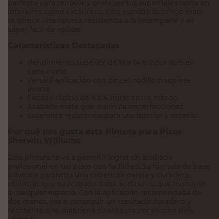
perfecta para renovar y proteger tus superficies tanto en
interiores como exteriores. Este esmalte sintético mate
te ofrece una óptima resistencia a la intemperie y es
súper fácil de aplicar.
Características Destacadas
Rendimiento superior de 12 a 14 m2 por litro en
cada mano
Versátil aplicación con pincel, rodillo o soplete
airless
Secado rápido de 4 a 6 horas entre manos
Acabado mate que disimula imperfecciones
Excelente resistencia para uso interior y exterior
Por qué nos gusta esta Pintura para Pisos
Sherwin Williams
Esta pintura te va a permitir lograr un acabado
profesional en tus pisos con facilidad. Su fórmula de base
solvente garantiza una cobertura pareja y duradera,
mientras que su acabado mate le da un toque moderno
a cualquier espacio. Con la aplicación recomendada de
dos manos, vas a conseguir un resultado duradero y
resistente que mantiene su aspecto por mucho más
tiempo.