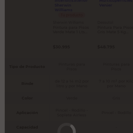
Tu producto
Sherwin Williams
Dessutol
Pintura para Pisos
Pintura Para Piso
Verde Mate 1 Lts
Gris Mate 5 Kg
Interior/Exterior
Multisuperficies
Sherwin Williams
Venier
$
30.995
$
48.795
Pinturas para
Pinturas para
Tipo de Producto
Pisos
Pisos
de 12 a 14 m2 por
7 a 10 m² por Kil
Rinde
litro y por Mano
por Mano
Color
Verde
Gris
Pincel - Rodillo -
Aplicación
Pincel - Rodillo
Soplete Airless
Capacidad
1 l
-