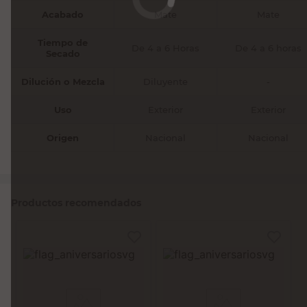
Acabado
Mate
Mate
Tiempo de
De 4 a 6 Horas
De 4 a 6 horas
Secado
Dilución o Mezcla
Diluyente
-
Uso
Exterior
Exterior
Origen
Nacional
Nacional
Productos recomendados